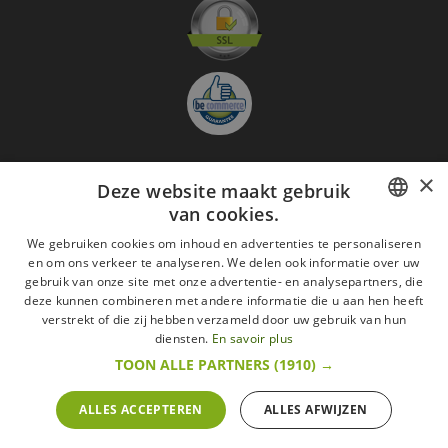
×
Deze website maakt gebruik
Aanmelden nieuwsbrief
van cookies.
GO
FRENCH
We gebruiken cookies om inhoud en advertenties te personaliseren
Ik ga akkoord met
de Wettelijke vermeldingen
en om ons verkeer te analyseren. We delen ook informatie over uw
DUTCH
gebruik van onze site met onze advertentie- en analysepartners, die
deze kunnen combineren met andere informatie die u aan hen heeft
Alle merken
Algemene verkoopsvoorwaarden
ENGLISH
verstrekt of die zij hebben verzameld door uw gebruik van hun
Wettelijke vermeldingen
withdrawal rights
diensten.
En savoir plus
Veelgestelde vragen
Aanwerving
TOON ALLE PARTNERS
(1910) →
Alle rechten voorbehouden ©2015 Les Secrets du Chef/Alle prijzen op deze website
zijn met alle belastingen inbegrepen.
ALLES ACCEPTEREN
ALLES AFWIJZEN
De Belgische wetgeving van 6 april 2010 geeft de consument het recht om binnen 14
werkdagen op een aankoop terug te komen.
retractation