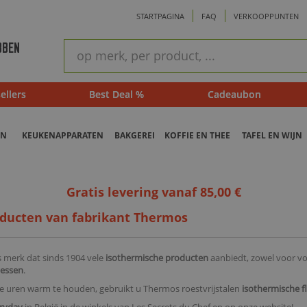
STARTPAGINA
FAQ
VERKOOPPUNTEN
ram
Snel
BBEN
zoeken
ellers
Best Deal %
Cadeaubon
EN
KEUKENAPPARATEN
BAKGEREI
KOFFIE EN THEE
TAFEL EN WIJN
Gratis levering vanaf 85,00 €
oducten van fabrikant Thermos
 merk dat sinds 1904 vele
isothermische producten
aanbiedt, zowel voor vo
lessen
.
le uren warm te houden, gebruikt u Thermos roestvrijstalen
isothermische f