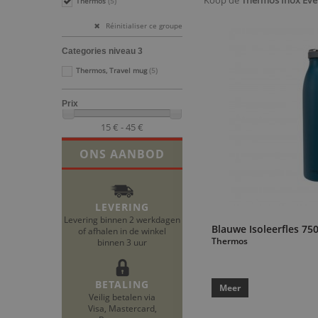
Koop de
Thermos Inox Eve
Thermos
(5)
Réinitialiser ce groupe
Categories niveau 3
Thermos, Travel mug
(5)
Prix
15 € - 45 €
ONS AANBOD
LEVERING
Levering binnen 2 werkdagen
Blauwe Isoleerfles 75
of afhalen in de winkel
Thermos
binnen 3 uur
BETALING
Meer
Veilig betalen via
Visa, Mastercard,