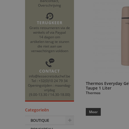
Bancontact,
Overschrijving
TERUGKEER
Gratis retourneren via de
winkels of via Paypal
14 dagen om
artikelen terug te sturen
die niet aan uw
verwachtingen voldoen
CONTACT
info@lessecretsduchef.be
Tel : +32(0)10 24 79 34
Thermos Everyday Geï
Openingstijden : maandag-
Taupe 1 Liter
vrijdag
Thermos
(9.00-13.30 / 14.30-18.00)
Categorieën
Meer
BOUTIQUE