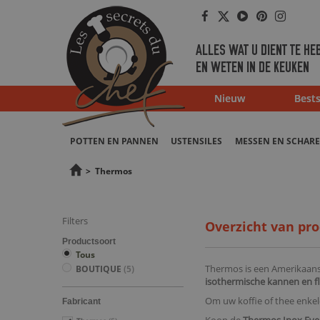
Facebook
Twitter
Youtube
Pinterest
Instag
ALLES WAT U DIENT TE HE
EN WETEN IN DE KEUKEN
Nieuw
Bests
POTTEN EN PANNEN
USTENSILES
MESSEN EN SCHAR
>
Thermos
Filters
Overzicht van pr
Productsoort
Tous
Thermos is een Amerikaans
BOUTIQUE
(5)
isothermische kannen en f
Om uw koffie of thee enke
Fabricant