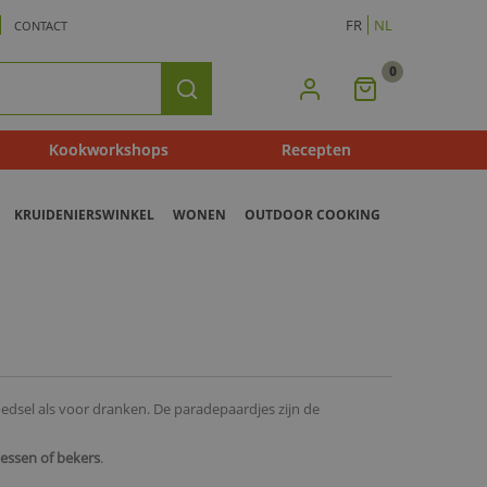
FR
NL
CONTACT
0
Mijn
Zoeken
Winkelmandje
Kookworkshops
Recepten
KRUIDENIERSWINKEL
WONEN
OUTDOOR COOKING
edsel als voor dranken. De paradepaardjes zijn de
lessen of bekers
.