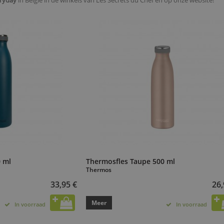
ryday
in België in de winkels van Les Secrets du Chef en op onze website!
0 ml
Thermosfles Taupe 500 ml
Thermos
33,95 €
26,
Meer
In voorraad
In voorraad