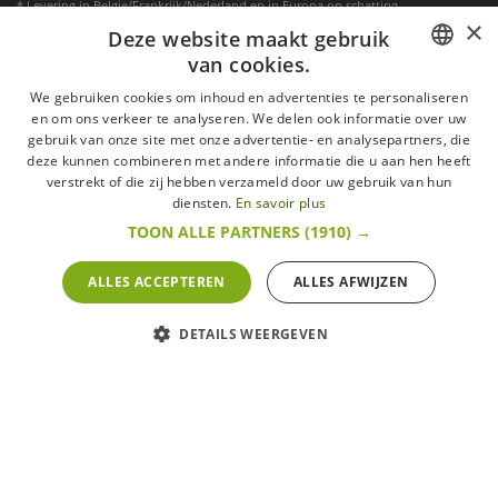
* Levering in Belgie/Frankrijk/Nederland en in Europa op schatting
×
Deze website maakt gebruik
van cookies.
FRENCH
We gebruiken cookies om inhoud en advertenties te personaliseren
en om ons verkeer te analyseren. We delen ook informatie over uw
DUTCH
gebruik van onze site met onze advertentie- en analysepartners, die
deze kunnen combineren met andere informatie die u aan hen heeft
ENGLISH
verstrekt of die zij hebben verzameld door uw gebruik van hun
diensten.
En savoir plus
TOON ALLE PARTNERS
(1910) →
ALLES ACCEPTEREN
ALLES AFWIJZEN
Aanmelden nieuwsbrief
GO
DETAILS WEERGEVEN
Ik ga akkoord met
de Wettelijke vermeldingen
Alle merken
Algemene verkoopsvoorwaarden
Wettelijke vermeldingen
withdrawal rights
Veelgestelde vragen
Aanwerving
Alle rechten voorbehouden ©2015 Les Secrets du Chef/Alle prijzen op deze website