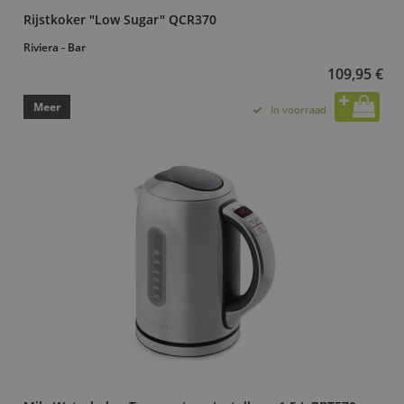
Rijstkoker "Low Sugar" QCR370
Riviera - Bar
109,95 €
Meer
In voorraad