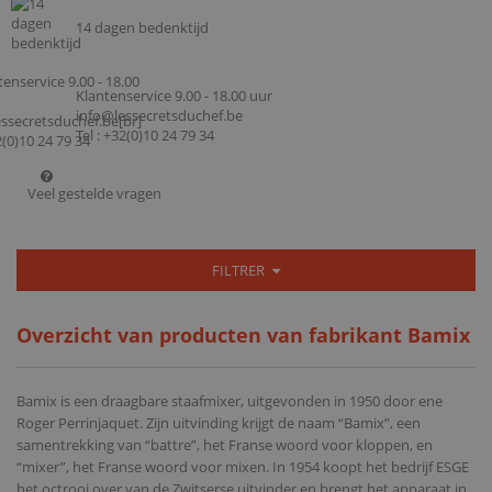
14 dagen bedenktijd
Klantenservice 9.00 - 18.00 uur
info@lessecretsduchef.be
Tel : +32(0)10 24 79 34
Veel gestelde vragen
FILTRER
Overzicht van producten van fabrikant Bamix
Bamix is een draagbare staafmixer, uitgevonden in 1950 door ene
Roger Perrinjaquet. Zijn uitvinding krijgt de naam “Bamix”, een
samentrekking van “battre”, het Franse woord voor kloppen, en
“mixer”, het Franse woord voor mixen. In 1954 koopt het bedrijf ESGE
het octrooi over van de Zwitserse uitvinder en brengt het apparaat in