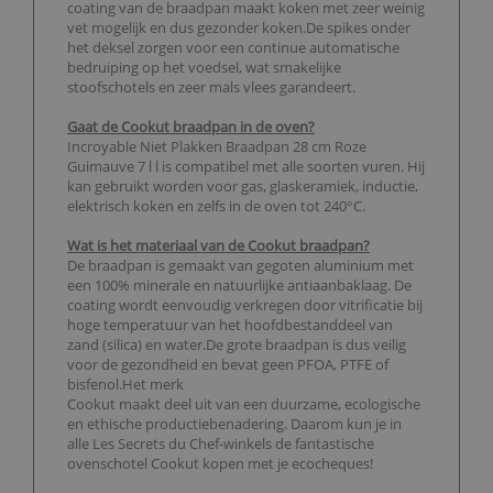
coating van de braadpan maakt koken met zeer weinig
vet mogelijk en dus gezonder koken.De spikes onder
het deksel zorgen voor een continue automatische
bedruiping op het voedsel, wat smakelijke
stoofschotels en zeer mals vlees garandeert.
Gaat de Cookut braadpan in de oven?
Incroyable Niet Plakken Braadpan 28 cm Roze
Guimauve 7 l l is compatibel met alle soorten vuren. Hij
kan gebruikt worden voor gas, glaskeramiek, inductie,
elektrisch koken en zelfs in de oven tot 240°C.
Wat is het materiaal van de Cookut braadpan?
De braadpan is gemaakt van gegoten aluminium met
een 100% minerale en natuurlijke antiaanbaklaag. De
coating wordt eenvoudig verkregen door vitrificatie bij
hoge temperatuur van het hoofdbestanddeel van
zand (silica) en water.De grote braadpan is dus veilig
voor de gezondheid en bevat geen PFOA, PTFE of
bisfenol.Het merk
Cookut maakt deel uit van een duurzame, ecologische
en ethische productiebenadering. Daarom kun je in
alle Les Secrets du Chef-winkels de fantastische
ovenschotel Cookut kopen met je ecocheques!