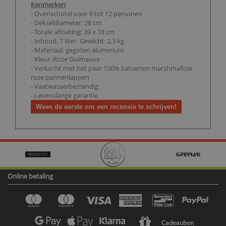
Kenmerken
- Ovenschotel voor 6 tot 12 personen
- Dekseldiameter: 28 cm
- Totale afmeting: 39 x 18 cm
- Inhoud: 7 liter- Gewicht: 2,3 kg
- Materiaal: gegoten aluminium
- Kleur: Roze Guimauve
- Verkocht met het paar 100% katoenen marshmallow
roze pannenlappen
- Vaatwasserbestendig
- Levenslange garantie
Wees de eerste om een recensie te schrijven!
Online betaling
Cadeaubon