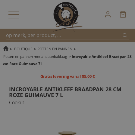
Zoek
Snel
>
BOUTIQUE
>
POTTEN EN PANNEN
>
Potten en pannen met antiaanbaklaag
>
Incroyable Antikleef Braadpan 28
cm Roze Guimauve 7 l
zoeken
Gratis levering vanaf 85,00 €
INCROYABLE ANTIKLEEF BRAADPAN 28 CM
ROZE GUIMAUVE 7 L
Cookut