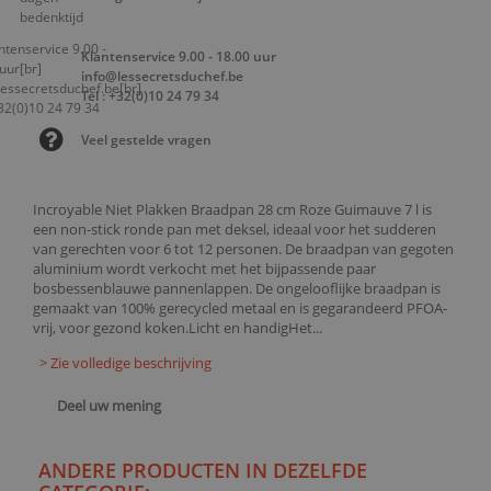
Klantenservice 9.00 - 18.00 uur
info@lessecretsduchef.be
Tel : +32(0)10 24 79 34
Veel gestelde vragen
Incroyable Niet Plakken Braadpan 28 cm Roze Guimauve 7 l is
een non-stick ronde pan met deksel, ideaal voor het sudderen
van gerechten voor 6 tot 12 personen. De braadpan van gegoten
aluminium wordt verkocht met het bijpassende paar
bosbessenblauwe pannenlappen. De ongelooflijke braadpan is
gemaakt van 100% gerecycled metaal en is gegarandeerd PFOA-
vrij, voor gezond koken.Licht en handigHet...
> Zie volledige beschrijving
Deel uw mening
ANDERE PRODUCTEN IN DEZELFDE