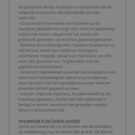
De gietijzeren design braadpan is compatibel met de
volgende accessoires, die afzonderlijk worden
verkocht:
- Couscoussier bain-marie: wordt bovenop de
braadpan geplaatst en zorgt voor zacht en gelijkmatig
koken met stoom. Ideaal voor het koken van
griesmeel, groenten, vis en lichte, gezonde gerechten
- Bamboe stoommandje met 2 niveaus: te plaatsen op
het fornuis, maakt een zachte en homogene
stoomkook mogelijk. Ideaal voor het koken van dim-
sum, rijst, groenten enz. Te gebruiken met de
geperforeerde bakplaten
- Keramisch tajinedeksel: verandert de braadpan in een
tajine door simpelweg het deksel erop te plaatsen.
Door de vorm van het tajinedeksel kunnen vlees en
groenten perfect gegaard worden
- Houten snijplank: ingenieus, de plank wordt op de
braadpan geplaatst, zonder het hele oppervlak in
beslag te nemen, waardoor het gesneden voedsel
direct in de braadpan valt.
Hoe gebruik ik de Cookut cocotte?
Verhit een beetje vet op de bodem van de braadpan
op middelhoog vuur en plaats dan je eten. De anti-as