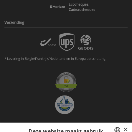
Ecocheques,
Cadeaucheques
Verzending
* Levering in Belgie/Frankrijk/Nederland en in Europa op schatting
×
Deze website maakt gebruik