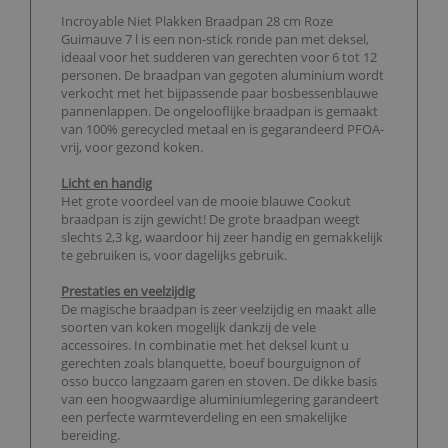
Incroyable Niet Plakken Braadpan 28 cm Roze
Guimauve 7 l is een non-stick ronde pan met deksel,
ideaal voor het sudderen van gerechten voor 6 tot 12
personen. De braadpan van gegoten aluminium wordt
verkocht met het bijpassende paar bosbessenblauwe
pannenlappen. De ongelooflijke braadpan is gemaakt
van 100% gerecycled metaal en is gegarandeerd PFOA-
vrij, voor gezond koken.
Licht en handig
Het grote voordeel van de mooie blauwe Cookut
braadpan is zijn gewicht! De grote braadpan weegt
slechts 2,3 kg, waardoor hij zeer handig en gemakkelijk
te gebruiken is, voor dagelijks gebruik.
Prestaties en veelzijdig
De magische braadpan is zeer veelzijdig en maakt alle
soorten van koken mogelijk dankzij de vele
accessoires. In combinatie met het deksel kunt u
gerechten zoals blanquette, boeuf bourguignon of
osso bucco langzaam garen en stoven. De dikke basis
van een hoogwaardige aluminiumlegering garandeert
een perfecte warmteverdeling en een smakelijke
bereiding.