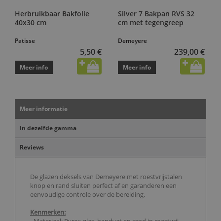
Herbruikbaar Bakfolie
Silver 7 Bakpan RVS 32
40x30 cm
cm met tegengreep
Patisse
Demeyere
5,50 €
239,00 €
Meer info
Meer info
Meer informatie
In dezelfde gamma
Reviews
De glazen deksels van Demeyere met roestvrijstalen
knop en rand sluiten perfect af en garanderen een
eenvoudige controle over de bereiding.
Kenmerken: