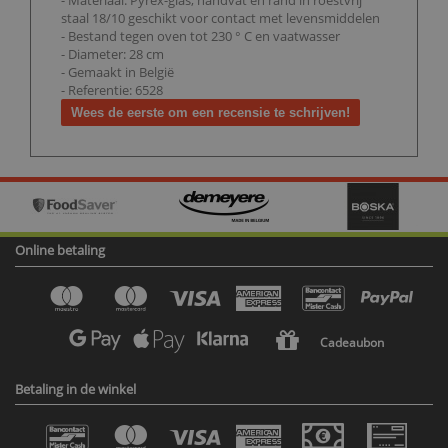
- Materiaal: Pyrex-glas, handvat en rand in roestvrij
staal 18/10 geschikt voor contact met levensmiddelen
- Bestand tegen oven tot 230 ° C en vaatwasser
- Diameter: 28 cm
- Gemaakt in België
- Referentie: 6528
Wees de eerste om een recensie te schrijven!
Online betaling
Cadeaubon
Betaling in de winkel