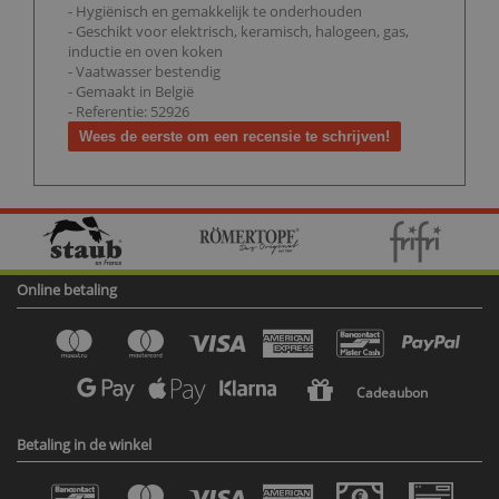
- Hygiënisch en gemakkelijk te onderhouden
- Geschikt voor elektrisch, keramisch, halogeen, gas,
inductie en oven koken
- Vaatwasser bestendig
- Gemaakt in België
- Referentie: 52926
Wees de eerste om een recensie te schrijven!
Online betaling
Cadeaubon
Betaling in de winkel