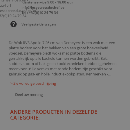
Klantenservice 9.00 - 18.00 uur
info@lessecretsduchef.be
Tel : +32(0)10 24 79 34
Veel gestelde vragen
De Wok RVS Apollo 7 26 cm van Demeyere is een wok met een
platte bodem voor het bakken van een grote hoeveelheid
voedsel. Demeyere biedt woks met platte bodems die
gemakkelijk op alle kachels kunnen worden gebruikt. Bak,
sudder, stoom of bak, geen kooktechnieken hebben geheimen
meer voor u! De versies met ronde bodem zijn geschikt voor
gebruik op gas- en holle inductiekookplaten. Kenmerken -...
> Zie volledige beschrijving
Deel uw mening
ANDERE PRODUCTEN IN DEZELFDE
CATEGORIE: