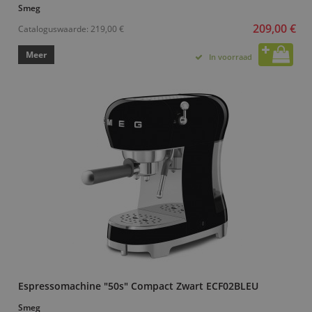
Smeg
209,00 €
Cataloguswaarde:
219,00 €
Meer
In voorraad
Espressomachine "50s" Compact Zwart ECF02BLEU
Smeg