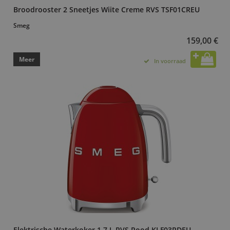
Broodrooster 2 Sneetjes Wiite Creme RVS TSF01CREU
Smeg
159,00 €
Meer
In voorraad
Elektrische Waterkoker 1,7 L RVS Rood KLF03RDEU