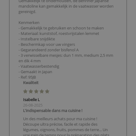
Gemakkelijk te onderhouden, de Benriner Japanse
mandoline kan gemakkelijk in de vaatwasser worden
gereinigd.
Kenmerken
- Gemakkelijk te gebruiken en schoon te maken
- Materiaal: kunststof, roestvrijstalen lemmet
- Instelbare snijdikte
- Beschermkap voor uw vingers
- Gegarandeerd zonder bisfenol A
- 3 verwisselbare mesjes: dun 1 mm, medium 2,5 mm
en dik 4 mm
- Vaatwasserbestendig
- Gemaakt in Japan
- Ref: 95JB
Kwaliteit
Isabelle L
26-08-2025
L'indispensable dans ma cuisine !
Un des meilleurs achats pour ma cuisine !
Découpe ultra précise, facile et rapide des
légumes, oignons, fruits, pommes de terre... Un
vrai gain de temps pour la préparation des plats