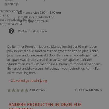
Klantenservice 9.00 - 18.00 uur
info@lessecretsduchef.be
Tel : +32(0)10 24 79 34
Veel gestelde vragen
De Benriner Premium Japanse Mandoline Snijder 95 mm is een
plaksnijder die alle soorten fruit en groenten kan snijden. Echte
Japanse mandoline gemaakt door Benriner en volledig gemaakt
in Japan. Wat zijn de verschillen tussen de Japanse Benriner
Standard en Premium mandolines? Premium-modellen hebben: -
Een groot antislipkussen - inkepingen voor gebruik op kom - Een
dikte-instelling met...
> Zie volledige beschrijving
1 REVIEWS
DEEL UW MENING
ANDERE PRODUCTEN IN DEZELFDE