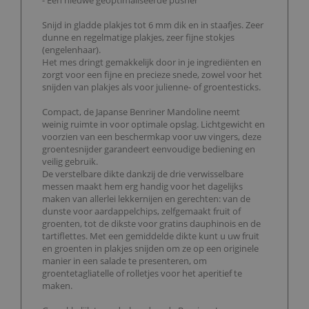
- Een nieuwe geoptimaliseerde pusher
Snijd in gladde plakjes tot 6 mm dik en in staafjes. Zeer
dunne en regelmatige plakjes, zeer fijne stokjes
(engelenhaar).
Het mes dringt gemakkelijk door in je ingrediënten en
zorgt voor een fijne en precieze snede, zowel voor het
snijden van plakjes als voor julienne- of groentesticks.
Compact, de Japanse Benriner Mandoline neemt
weinig ruimte in voor optimale opslag. Lichtgewicht en
voorzien van een beschermkap voor uw vingers, deze
groentesnijder garandeert eenvoudige bediening en
veilig gebruik.
De verstelbare dikte dankzij de drie verwisselbare
messen maakt hem erg handig voor het dagelijks
maken van allerlei lekkernijen en gerechten: van de
dunste voor aardappelchips, zelfgemaakt fruit of
groenten, tot de dikste voor gratins dauphinois en de
tartiflettes. Met een gemiddelde dikte kunt u uw fruit
en groenten in plakjes snijden om ze op een originele
manier in een salade te presenteren, om
groentetagliatelle of rolletjes voor het aperitief te
maken.