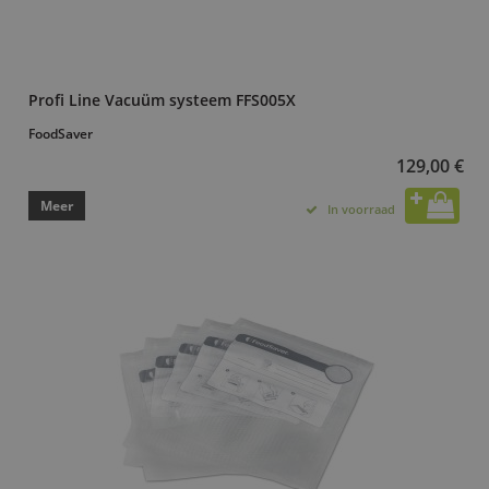
Profi Line Vacuüm systeem FFS005X
FoodSaver
129,00 €
Meer
In voorraad