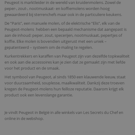
Peugeot is marktleider in de wereld van kruidenmolens. Zowel de
peper-, zout-, nootmuskaat- en koffiemolens worden hoog
gewaardeerd bij sterrenchefs maar ook in de particuliere keukens.
De “Paris”, een manuele molen, of de elektrische “Elis”, elk van de
Peugeot-molens
hebben een bepaald mechanisme dat aangepast is
aan de inhoud: peper, zout, specerijen, nootmuskaat, pepertjes of
koffie. Elke molen is bovendien uitgerust met een uniek –
gepatenteerd – systeem om de maling te regelen.
Kurkentrekkers en karaffen van Peugeot zijn van dezelfde topkwaliteit
en ook aan die accessoires kan je zien dat ze gemaakt zijn met liefde
voor het product en de smaak.
Het symbool van Peugeot, al sinds 1850 een klauwende leeuw, staat
voor duurzaamheid, souplesse, maalkwaliteit. Dankzij deze troeven
kregen de Peugeot-molens hun feilloze reputatie. Daarom krijgt elk
product ook een levenslange garantie.
Je vindt Peugeot in België in alle winkels van Les Secrets du Chef en
online in de webshop.