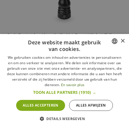
Paris Zoutmolen 18 cm Satijn Mat Zwart U'Select Zirlion
×
Deze website maakt gebruik
Peugeot
van cookies.
54,90 €
FRENCH
We gebruiken cookies om inhoud en advertenties te personaliseren
Meer
en om ons verkeer te analyseren. We delen ook informatie over uw
In voorraad
DUTCH
gebruik van onze site met onze advertentie- en analysepartners, die
deze kunnen combineren met andere informatie die u aan hen heeft
ENGLISH
verstrekt of die zij hebben verzameld door uw gebruik van hun
diensten.
En savoir plus
TOON ALLE PARTNERS
(1910) →
ALLES ACCEPTEREN
ALLES AFWIJZEN
DETAILS WEERGEVEN