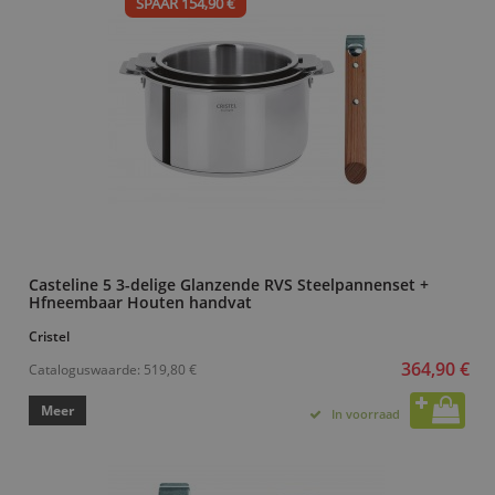
SPAAR 154,90 €
Casteline 5 3-delige Glanzende RVS Steelpannenset +
Hfneembaar Houten handvat
Cristel
364,90 €
Cataloguswaarde:
519,80 €
Meer
In voorraad