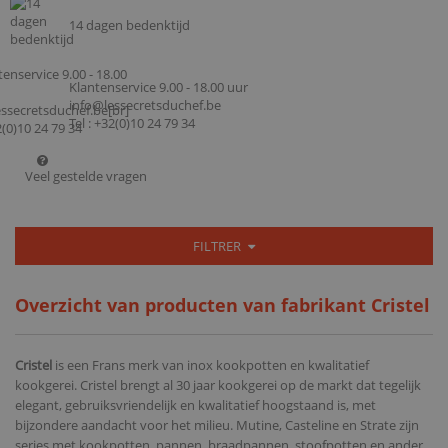
14 dagen bedenktijd
Klantenservice 9.00 - 18.00 uur
info@lessecretsduchef.be
Tel : +32(0)10 24 79 34
Veel gestelde vragen
FILTRER
Overzicht van producten van fabrikant Cristel
Cristel
is een Frans merk van inox kookpotten en kwalitatief
kookgerei. Cristel brengt al 30 jaar kookgerei op de markt dat tegelijk
elegant, gebruiksvriendelijk en kwalitatief hoogstaand is, met
bijzondere aandacht voor het milieu. Mutine, Casteline en Strate zijn
series met kookpotten, pannen, braadpannen, stoofpotten en ander