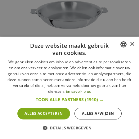
×
Deze website maakt gebruik
van cookies.
FRENCH
We gebruiken cookies om inhoud en advertenties te personaliseren
Casteline 5 Glanzende RVS Koekenpan 28 cm met
en om ons verkeer te analyseren. We delen ook informatie over uw
Afneembare Handgrepen
DUTCH
gebruik van onze site met onze advertentie- en analysepartners, die
Cristel
deze kunnen combineren met andere informatie die u aan hen heeft
ENGLISH
verstrekt of die zij hebben verzameld door uw gebruik van hun
189,95 €
diensten.
En savoir plus
Meer
TOON ALLE PARTNERS
(1910) →
In voorraad
ALLES ACCEPTEREN
ALLES AFWIJZEN
DETAILS WEERGEVEN