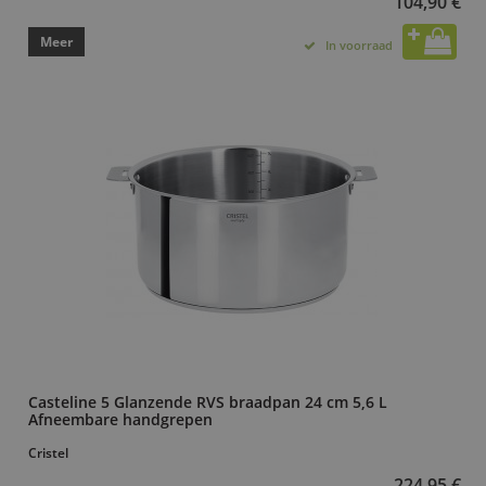
104,90 €
Meer
In voorraad
Casteline 5 Glanzende RVS braadpan 24 cm 5,6 L
Afneembare handgrepen
Cristel
224,95 €