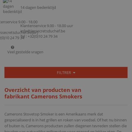
14 dagen bedenktijd
Klantenservice 9.00 - 18.00 uur
info@lessecretsduchef.be
Tel : +32(0)10 24 79 34
Veel gestelde vragen
FILTRER
Overzicht van producten van
fabrikant Camerons Smokers
Camerons Stovetop Smoker is een Amerikaans merk dat
gespecialiseerd is in het grillen en roken van voedsel. Of het nu binnen
of buiten is, Camerons producten zullen diegenen tevreden stellen die
houden van natuurlijke grillsmaken voor gezond en lekker eten. De