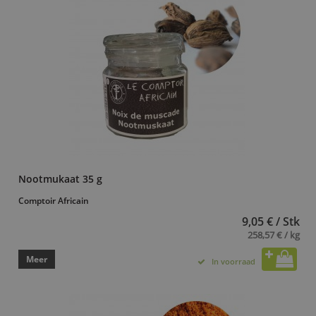
Nootmukaat 35 g
Comptoir Africain
9,05 € / Stk
258,57 € / kg
Meer
In voorraad