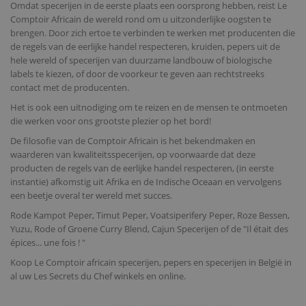
Omdat specerijen in de eerste plaats een oorsprong hebben, reist Le
Comptoir Africain de wereld rond om u uitzonderlijke oogsten te
brengen. Door zich ertoe te verbinden te werken met producenten die
de regels van de eerlijke handel respecteren, kruiden, pepers uit de
hele wereld of specerijen van duurzame landbouw of biologische
labels te kiezen, of door de voorkeur te geven aan rechtstreeks
contact met de producenten.
Het is ook een uitnodiging om te reizen en de mensen te ontmoeten
die werken voor ons grootste plezier op het bord!
De filosofie van de Comptoir Africain is het bekendmaken en
waarderen van kwaliteitsspecerijen, op voorwaarde dat deze
producten de regels van de eerlijke handel respecteren, (in eerste
instantie) afkomstig uit Afrika en de Indische Oceaan en vervolgens
een beetje overal ter wereld met succes.
Rode Kampot Peper, Timut Peper, Voatsiperifery Peper, Roze Bessen,
Yuzu, Rode of Groene Curry Blend, Cajun Specerijen of de "Il était des
épices... une fois ! "
Koop Le Comptoir africain specerijen, pepers en specerijen in België in
al uw Les Secrets du Chef winkels en online.