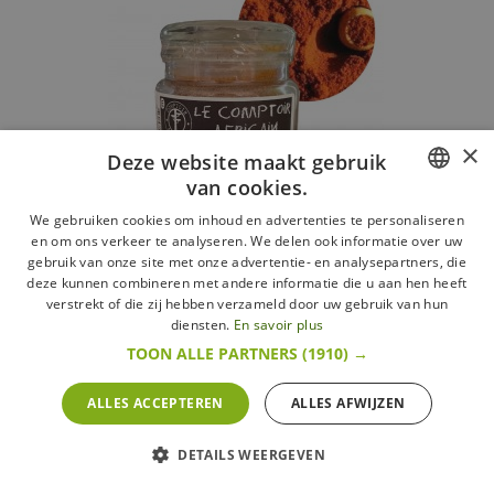
×
Deze website maakt gebruik
van cookies.
FRENCH
We gebruiken cookies om inhoud en advertenties te personaliseren
en om ons verkeer te analyseren. We delen ook informatie over uw
DUTCH
gebruik van onze site met onze advertentie- en analysepartners, die
Couscousmix 45 g
deze kunnen combineren met andere informatie die u aan hen heeft
ENGLISH
Comptoir Africain
verstrekt of die zij hebben verzameld door uw gebruik van hun
diensten.
En savoir plus
6,95 € / Stk
154,44 € / kg
TOON ALLE PARTNERS
(1910) →
Meer
In voorraad
ALLES ACCEPTEREN
ALLES AFWIJZEN
DETAILS WEERGEVEN