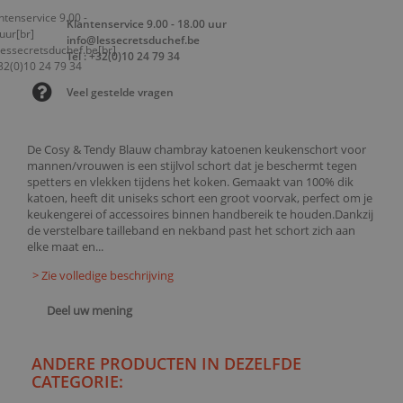
Klantenservice 9.00 - 18.00 uur
info@lessecretsduchef.be
Tel : +32(0)10 24 79 34
Veel gestelde vragen
De Cosy & Tendy Blauw chambray katoenen keukenschort voor
mannen/vrouwen is een stijlvol schort dat je beschermt tegen
spetters en vlekken tijdens het koken. Gemaakt van 100% dik
katoen, heeft dit uniseks schort een groot voorvak, perfect om je
keukengerei of accessoires binnen handbereik te houden.Dankzij
de verstelbare tailleband en nekband past het schort zich aan
elke maat en...
> Zie volledige beschrijving
Deel uw mening
ANDERE PRODUCTEN IN DEZELFDE
CATEGORIE: