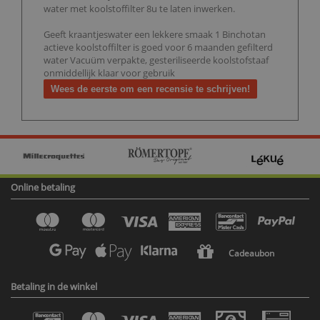
water met koolstoffilter 8u te laten inwerken.
Geeft kraantjeswater een lekkere smaak 1 Binchotan
actieve koolstoffilter is goed voor 6 maanden gefilterd
water Vacuüm verpakte, gesteriliseerde koolstofstaaf
onmiddellijk klaar voor gebruik
Wees de eerste om een recensie te schrijven!
Online betaling
Cadeaubon
Betaling in de winkel