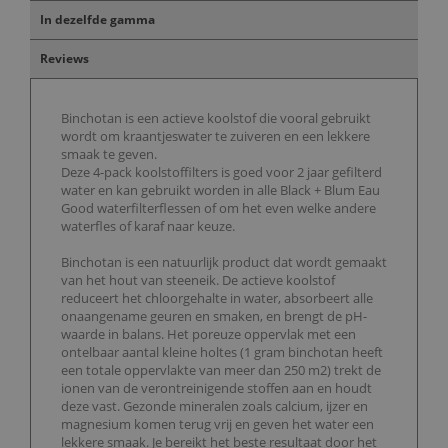
In dezelfde gamma
Reviews
Binchotan is een actieve koolstof die vooral gebruikt
wordt om kraantjeswater te zuiveren en een lekkere
smaak te geven.
Deze 4-pack koolstoffilters is goed voor 2 jaar gefilterd
water en kan gebruikt worden in alle Black + Blum Eau
Good waterfilterflessen of om het even welke andere
waterfles of karaf naar keuze.
Binchotan is een natuurlijk product dat wordt gemaakt
van het hout van steeneik. De actieve koolstof
reduceert het chloorgehalte in water, absorbeert alle
onaangename geuren en smaken, en brengt de pH-
waarde in balans. Het poreuze oppervlak met een
ontelbaar aantal kleine holtes (1 gram binchotan heeft
een totale oppervlakte van meer dan 250 m2) trekt de
ionen van de verontreinigende stoffen aan en houdt
deze vast. Gezonde mineralen zoals calcium, ijzer en
magnesium komen terug vrij en geven het water een
lekkere smaak. Je bereikt het beste resultaat door het