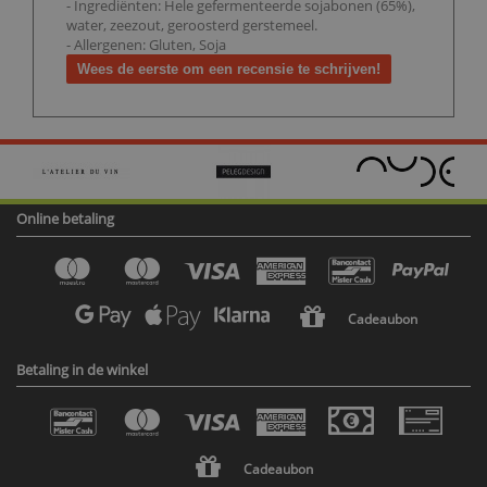
- Ingrediënten: Hele gefermenteerde sojabonen (65%),
water, zeezout, geroosterd gerstemeel.
- Allergenen: Gluten, Soja
Wees de eerste om een recensie te schrijven!
Online betaling
Cadeaubon
Betaling in de winkel
Cadeaubon