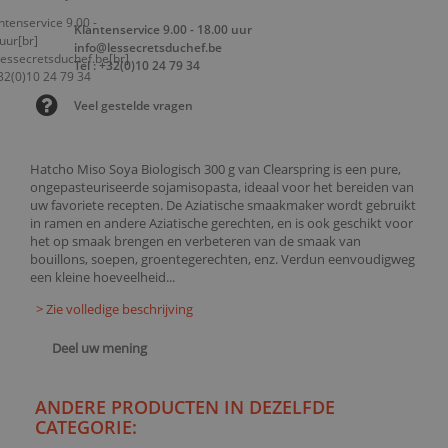
Klantenservice 9.00 - 18.00 uur
info@lessecretsduchef.be
Tel : +32(0)10 24 79 34
Veel gestelde vragen
Hatcho Miso Soya Biologisch 300 g van Clearspring is een pure,
ongepasteuriseerde sojamisopasta, ideaal voor het bereiden van
uw favoriete recepten. De Aziatische smaakmaker wordt gebruikt
in ramen en andere Aziatische gerechten, en is ook geschikt voor
het op smaak brengen en verbeteren van de smaak van
bouillons, soepen, groentegerechten, enz. Verdun eenvoudigweg
een kleine hoeveelheid...
> Zie volledige beschrijving
Deel uw mening
ANDERE PRODUCTEN IN DEZELFDE
CATEGORIE: