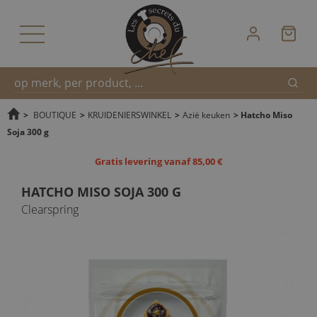
Zoek
Snel
>
BOUTIQUE
>
KRUIDENIERSWINKEL
>
Azië keuken
>
Hatcho Miso
Soja 300 g
zoeken
Gratis levering vanaf 85,00 €
HATCHO MISO SOJA 300 G
Clearspring