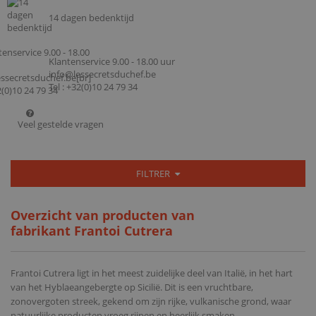
14 dagen bedenktijd
Klantenservice 9.00 - 18.00 uur
info@lessecretsduchef.be
Tel : +32(0)10 24 79 34
Veel gestelde vragen
FILTRER
Overzicht van producten van
fabrikant Frantoi Cutrera
Frantoi Cutrera ligt in het meest zuidelijke deel van Italië, in het hart
van het Hyblaeangebergte op Sicilië. Dit is een vruchtbare,
zonovergoten streek, gekend om zijn rijke, vulkanische grond, waar
natuurlijke producten vroeg rijpen en heerlijk smaken.