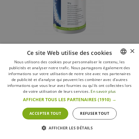
Détergent pour Système de Lait (Minitabs) 90 g
×
Ce site Web utilise des cookies
Jura
Nous utilisons des cookies pour personnaliser le contenu, les
14,90 €
publicités et analyser notre trafic. Nous partageons également des
FRENCH
informations sur votre utilisation de notre site avec nos partenaires
+ d’infos
En stock
DUTCH
de publicité et d'analyse qui peuvent les combiner avec d'autres
informations que vous leur avez fournies ou qu'ils ont collectées lors
ENGLISH
de votre utilisation de leurs services.
En savoir plus
AFFICHER TOUS LES PARTENAIRES
(1910) →
ACCEPTER TOUT
REFUSER TOUT
AFFICHER LES DÉTAILS