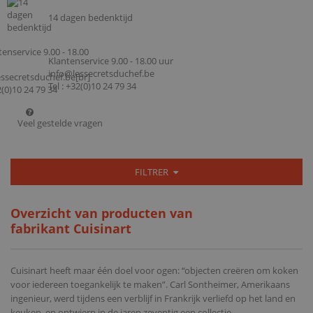
14 dagen bedenktijd
Klantenservice 9.00 - 18.00 uur
info@lessecretsduchef.be
Tel : +32(0)10 24 79 34
Veel gestelde vragen
FILTRER
Overzicht van producten van
fabrikant Cuisinart
Cuisinart heeft maar één doel voor ogen: “objecten creëren om koken
voor iedereen toegankelijk te maken”. Carl Sontheimer, Amerikaans
ingenieur, werd tijdens een verblijf in Frankrijk verliefd op het land en
keuken, en ontwierp in de jaren zeventig een collectie