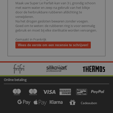
Maak uw Super Le Parfait-kan van 3 L grondig schoon
met warm water en zeep na gebruik van het blikje
door de herbruikbare rubberen afdichting te
verwijderen.
Na het drogen gesloten bewaren zonder voegen.
Goed om te weten: de rubberen ring is voor eenmalig
gebruik en moet bij elke sterilisatie worden vervangen.
Gemaakt in Frankrijk
Wees de eerste om een recensie te schrijven!
Online betaling
Cadeaubon