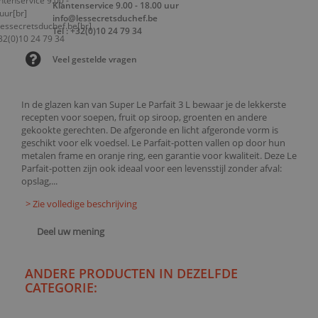
Klantenservice 9.00 - 18.00 uur
info@lessecretsduchef.be
Tel : +32(0)10 24 79 34
Veel gestelde vragen
In de glazen kan van Super Le Parfait 3 L bewaar je de lekkerste
recepten voor soepen, fruit op siroop, groenten en andere
gekookte gerechten. De afgeronde en licht afgeronde vorm is
geschikt voor elk voedsel. Le Parfait-potten vallen op door hun
metalen frame en oranje ring, een garantie voor kwaliteit. Deze Le
Parfait-potten zijn ook ideaal voor een levensstijl zonder afval:
opslag,...
> Zie volledige beschrijving
Deel uw mening
ANDERE PRODUCTEN IN DEZELFDE
CATEGORIE: