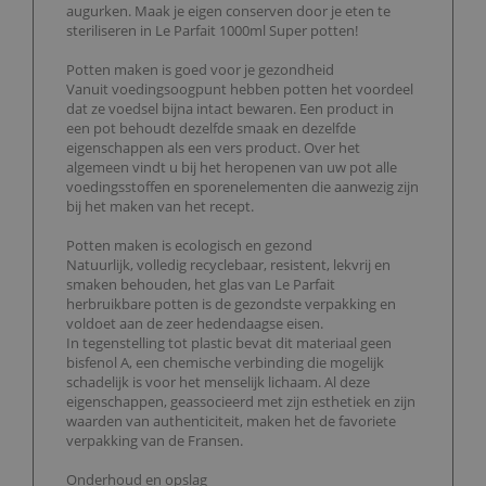
augurken. Maak je eigen conserven door je eten te
steriliseren in Le Parfait 1000ml Super potten!
Potten maken is goed voor je gezondheid
Vanuit voedingsoogpunt hebben potten het voordeel
dat ze voedsel bijna intact bewaren. Een product in
een pot behoudt dezelfde smaak en dezelfde
eigenschappen als een vers product. Over het
algemeen vindt u bij het heropenen van uw pot alle
voedingsstoffen en sporenelementen die aanwezig zijn
bij het maken van het recept.
Potten maken is ecologisch en gezond
Natuurlijk, volledig recyclebaar, resistent, lekvrij en
smaken behouden, het glas van Le Parfait
herbruikbare potten is de gezondste verpakking en
voldoet aan de zeer hedendaagse eisen.
In tegenstelling tot plastic bevat dit materiaal geen
bisfenol A, een chemische verbinding die mogelijk
schadelijk is voor het menselijk lichaam. Al deze
eigenschappen, geassocieerd met zijn esthetiek en zijn
waarden van authenticiteit, maken het de favoriete
verpakking van de Fransen.
Onderhoud en opslag