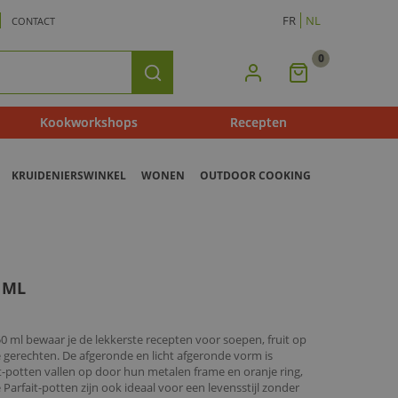
FR
NL
CONTACT
0
Mijn
Zoeken
Winkelmandje
Kookworkshops
Recepten
KRUIDENIERSWINKEL
WONEN
OUTDOOR COOKING
 ML
50 ml bewaar je de lekkerste recepten voor soepen, fruit op
 gerechten. De afgeronde en licht afgeronde vorm is
it-potten vallen op door hun metalen frame en oranje ring,
 Parfait-potten zijn ook ideaal voor een levensstijl zonder