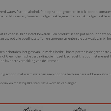
iseerd water, fruit op alcohol, fruit op siroop, groenten in blik (bonen, toma
ookt in blik sauzen, tomaten, zelfgemaakte gerechten in blik, zelfgemaakte a
 ze voedsel bijna intact bewaren. Een product in een pot behoudt dezelfd
an uw pot alle voedingsstoffen en sporenelementen die aanwezig zijn bij h
 smaken behouden, het glas van Le Parfait herbruikbare potten is de gezondst
sfenol A, een chemische verbinding die mogelijk schadelijk is voor het mensel
 de favoriete verpakking van de Fransen.
ondig schoon met warm water en zeep door de herbruikbare rubberen afdicht
bruik en moet bij elke sterilisatie worden vervangen.