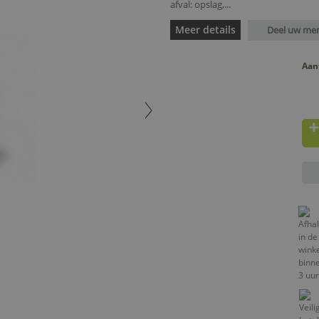
afval: opslag,...
Meer details
Deel uw me
Aan