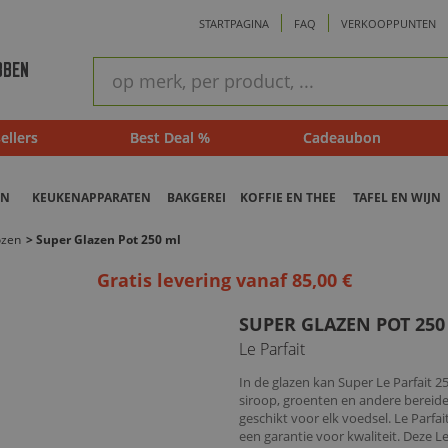
STARTPAGINA
FAQ
VERKOOPPUNTEN
ram
Snel
BBEN
zoeken
ellers
Best Deal %
Cadeaubon
EN
KEUKENAPPARATEN
BAKGEREI
KOFFIE EN THEE
TAFEL EN WIJN
ozen
>
Super Glazen Pot 250 ml
Gratis levering vanaf 85,00 €
SUPER GLAZEN POT 250
Le Parfait
In de glazen kan Super Le Parfait 2
siroop, groenten en andere bereide
geschikt voor elk voedsel. Le Parfa
een garantie voor kwaliteit. Deze Le