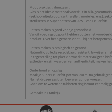
Mooi, praktisch, duurzaam.
Glas is het ideale materiaal voor fruit in blik, gearomat
(eekhoorntjesbrood, cantharellen, morieljes, enz.), gek
steriliseren in Super potten van 0,25 L van Le Parfait!
Potten maken is goed voor je gezondheid
Vanuit voedingsoogpunt hebben potten het voordeel dat
product. Over het algemeen vindt u bij het heropenen v
Potten maken is ecologisch en gezond
Natuurlijk, volledig recyclebaar, resistent, lekvrij en
In tegenstelling tot plastic bevat dit materiaal geen bi
esthetiek en zijn waarden van authenticiteit, maken het
Onderhoud en opslag
Maak je Super Le Parfait-pot van 250 ml na gebruik gr
Na het drogen gesloten bewaren zonder voegen.
Goed om te weten: de rubberen ring is voor eenmalig ge
Gemaakt in Frankrijk