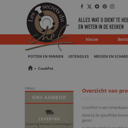
Facebook
Twitter
Youtube
Pinterest
Instag
ALLES WAT U DIENT TE HE
EN WETEN IN DE KEUKEN
Nieuw
Bests
POTTEN EN PANNEN
USTENSILES
MESSEN EN SCHAR
>
CrockPot
Filters
Overzicht van pr
ONS AANBOD
CrockPot is een Amerikaans
Dankzij de specifieke bere
LEVERING
gezin!
Levering binnen 2 werkdagen