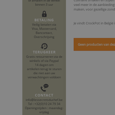
Culinaire smaken en stijle
of afhalen in de winkel
binnen 3 uur
veel meer in de aanbieding
maken, voor gezellige zond
BETALING
Je vindt CrockPot in België
Veilig betalen via
Visa, Mastercard,
Bancontact,
Overschrijving
Geen producten van deze
TERUGKEER
Gratis retourneren via de
winkels of via Paypal
14 dagen om
artikelen terug te sturen
die niet aan uw
verwachtingen voldoen
CONTACT
info@lessecretsduchef.be
Tel : +32(0)10 24 79 34
Openingstijden : maandag-
vrijdag