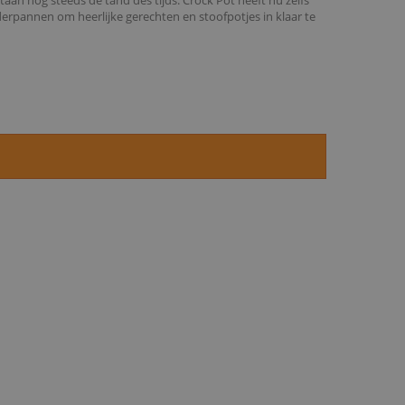
aan nog steeds de tand des tijds. Crock Pot heeft nu zelfs
rpannen om heerlijke gerechten en stoofpotjes in klaar te