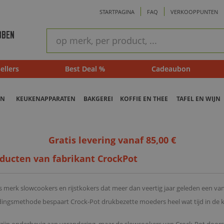
STARTPAGINA
FAQ
VERKOOPPUNTEN
ram
Snel
BBEN
zoeken
ellers
Best Deal %
Cadeaubon
EN
KEUKENAPPARATEN
BAKGEREI
KOFFIE EN THEE
TAFEL EN WIJN
Gratis levering vanaf 85,00 €
oducten van fabrikant CrockPot
 merk slowcookers en rijstkokers dat meer dan veertig jaar geleden een van
idingsmethode bespaart Crock-Pot drukbezette moeders heel wat tijd in de 