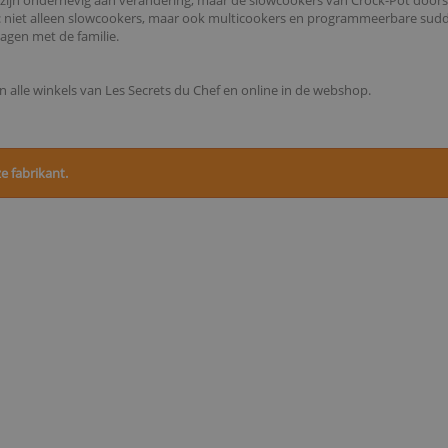
n zijn onderhevig aan verandering, maar de slowcookers van Crock-Pot doorst
: niet alleen slowcookers, maar ook multicookers en programmeerbare sudde
agen met de familie.
 in alle winkels van Les Secrets du Chef en online in de webshop.
 fabrikant.