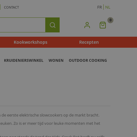
FR
NL
CONTACT
0
Mijn
Zoeken
Winkelmandje
Kookworkshops
Recepten
KRUIDENIERSWINKEL
WONEN
OUTDOOR COOKING
 de eerste elektrische slowcookers op de markt bracht.
keuken. Zo is er meer tijd voor leuke momenten met het