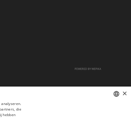
POWERED BY
WEPIKA
×
 analyseren.
partners, die
FRENCH
ij hebben
DUTCH
ENGLISH