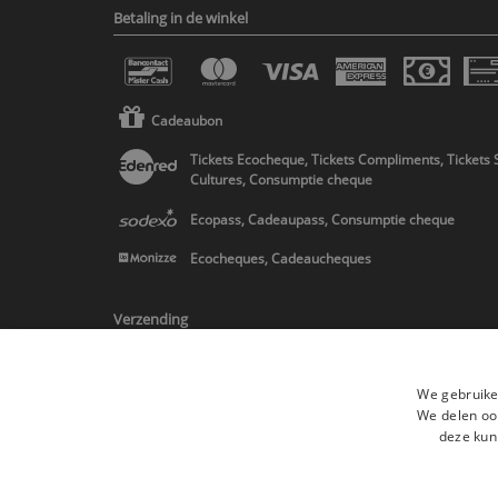
Betaling in de winkel
Cadeaubon
Tickets Ecocheque, Tickets Compliments, Tickets 
Cultures, Consumptie cheque
Ecopass, Cadeaupass, Consumptie cheque
Ecocheques, Cadeaucheques
Verzending
We gebruike
We delen ook
deze kun
* Levering in Belgie/Frankrijk/Nederland en in Europa op schatting