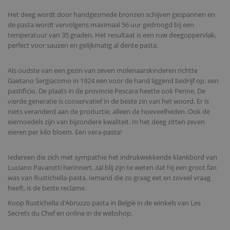
Het deeg wordt door handgesmede bronzen schijven gespannen en
de pasta wordt vervolgens maximaal 56 uur gedroogd bij een
temperatuur van 35 graden. Het resultaat is een ruw deegoppervlak,
perfect voor sauzen en gelijkmatig al dente pasta.
Als oudste van een gezin van zeven molenaarskinderen richtte
Gaetano Sergiacomo in 1924 een voor de hand liggend bedrijf op: een
pastificio. De plaats in de provincie Pescara heette ook Penne. De
vierde generatie is conservatief in de beste zin van het woord. Er is
niets veranderd aan de productie, alleen de hoeveelheden. Ook de
eiernoedels zijn van bijzondere kwaliteit. In het deeg zitten zeven
eieren per kilo bloem. Een vera-pasta!
Iedereen die zich met sympathie het indrukwekkende klankbord van
Luciano Pavarotti herinnert, zal blij zijn te weten dat hij een groot fan
was van Rustichella-pasta. Iemand die zo graag eet en zoveel vraag
heeft, is de beste reclame.
Koop Rustichella d'Abruzzo pasta in België in de winkels van Les
Secrets du Chef en online in de webshop.