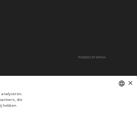
POWERED BY
WEPIKA
×
 analyseren.
partners, die
FRENCH
ij hebben
DUTCH
ENGLISH
s
Veelgestelde vragen
Aanwerving