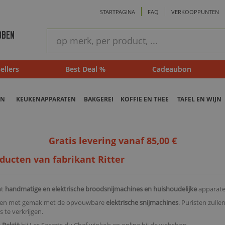
STARTPAGINA
FAQ
VERKOOPPUNTEN
ram
Snel
BBEN
zoeken
ellers
Best Deal %
Cadeaubon
EN
KEUKENAPPARATEN
BAKGEREI
KOFFIE EN THEE
TAFEL EN WIJN
Gratis levering vanaf 85,00 €
ducten van fabrikant Ritter
at
handmatige en elektrische broodsnijmachines en huishoudelijke
apparaten
aren met gemak met de opvouwbare
elektrische snijmachines
. Puristen zull
 te verkrijgen.