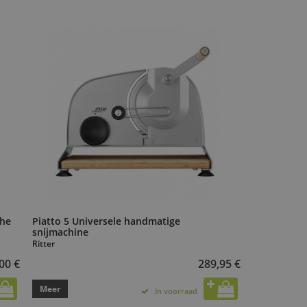
che
Piatto 5 Universele handmatige
snijmachine
Ritter
00 €
289,95 €
Meer
In voorraad