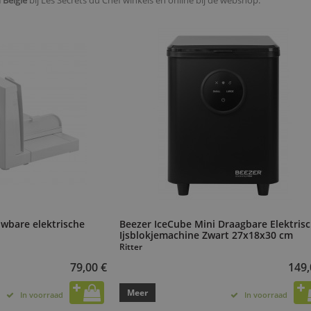
 België
bij Les Secrets du Chef winkels en online bij de webshop.
uwbare elektrische
Beezer IceCube Mini Draagbare Elektris
Ijsblokjemachine Zwart 27x18x30 cm
Ritter
79,00 €
149,
Meer
In voorraad
In voorraad