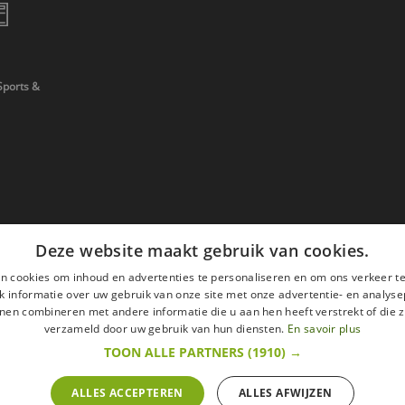
Sports &
Deze website maakt gebruik van cookies.
n cookies om inhoud en advertenties te personaliseren en om ons verkeer te
 informatie over uw gebruik van onze site met onze advertentie- en analyse
nen combineren met andere informatie die u aan hen heeft verstrekt of die z
verzameld door uw gebruik van hun diensten.
En savoir plus
TOON ALLE PARTNERS
(1910) →
ALLES ACCEPTEREN
ALLES AFWIJZEN
en
Wettelijke vermeldingen
withdrawal right