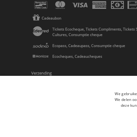
Cadeaubon
Tickets Ecocheque, Tickets Compliments, Tickets 
Cultures, Consumptie cheque
Ecopass, Cadeaupass, Consumptie cheque
Ecocheques, Cadeaucheques
Verzending
We gebruike
We delen ook
deze kun
* Levering in Belgie/Frankrijk/Nederland en in Europa op schatting
Alle merken
Algemene verkoopsvoorwaard