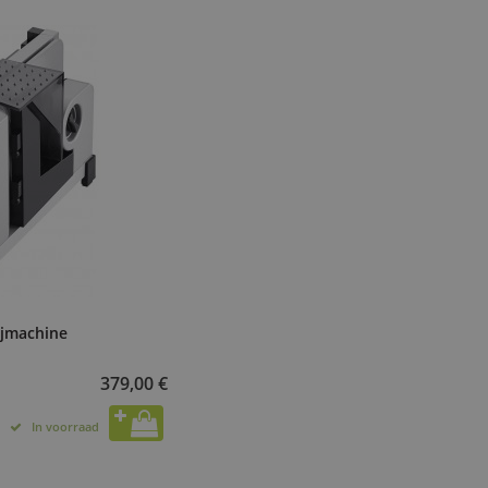
ijmachine
379,00 €
In voorraad