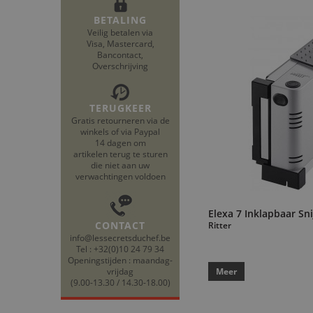
BETALING
Veilig betalen via
Visa, Mastercard,
Bancontact,
Overschrijving
TERUGKEER
Gratis retourneren via de
winkels of via Paypal
14 dagen om
artikelen terug te sturen
die niet aan uw
verwachtingen voldoen
Elexa 7 Inklapbaar Sn
CONTACT
Ritter
info@lessecretsduchef.be
Tel : +32(0)10 24 79 34
Openingstijden : maandag-
vrijdag
Meer
(9.00-13.30 / 14.30-18.00)