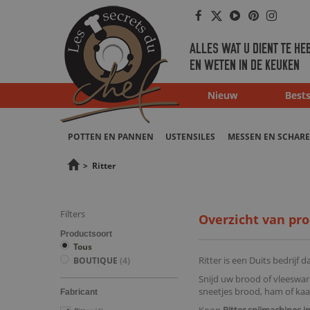
Facebook
Twitter
Youtube
Pinterest
Instag
ALLES WAT U DIENT TE HE
EN WETEN IN DE KEUKEN
Nieuw
Bests
POTTEN EN PANNEN
USTENSILES
MESSEN EN SCHAR
>
Ritter
Filters
Overzicht van pro
Productsoort
Tous
Ritter is een Duits bedrijf d
BOUTIQUE
(4)
Snijd uw brood of vleesw
sneetjes brood, ham of kaas
Fabricant