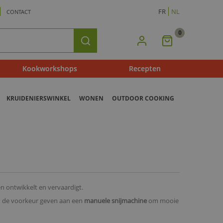
FR
NL
CONTACT
0
Mijn
Zoeken
Winkelmandje
Kookworkshops
Recepten
KRUIDENIERSWINKEL
WONEN
OUTDOOR COOKING
 ontwikkelt en vervaardigt.
en de voorkeur geven aan een
manuele snijmachine
om mooie