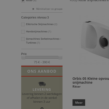
Koop
Ritter snijmachines in
Ritter
(4)
Réinitialiser ce groupe
Categories niveau 3
Elktrische Snijmachines
(2)
Handsnijmachines
(1)
IJsmachines Sorbetmachines -
Turbines
(1)
Prix
75 € - 390 €
ONS AANBOD
Orbis 05 Kleine opvo
snijmachine
Ritter
LEVERING
Levering binnen 2 werkdagen
of afhalen in de winkel
binnen 3 uur
Meer