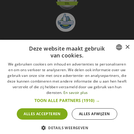
×
Deze website maakt gebruik
Aanmelden nieuwsbrief
van cookies.
GO
FRENCH
We gebruiken cookies om inhoud en advertenties te personaliseren
Ik ga akkoord met
de Wettelijke vermeldingen
en om ons verkeer te analyseren. We delen ook informatie over uw
DUTCH
gebruik van onze site met onze advertentie- en analysepartners, die
deze kunnen combineren met andere informatie die u aan hen heeft
Alle merken
Algemene verkoopsvoorwaarden
ENGLISH
verstrekt of die zij hebben verzameld door uw gebruik van hun
Wettelijke vermeldingen
withdrawal rights
diensten.
En savoir plus
Veelgestelde vragen
Aanwerving
TOON ALLE PARTNERS
(1910) →
Alle rechten voorbehouden ©2015 Les Secrets du Chef/Alle prijzen op deze website
zijn met alle belastingen inbegrepen.
ALLES ACCEPTEREN
ALLES AFWIJZEN
De Belgische wetgeving van 6 april 2010 geeft de consument het recht om binnen 14
werkdagen op een aankoop terug te komen.
retractation
litige
More infos
DETAILS WEERGEVEN
POWERED BY
WEPIKA