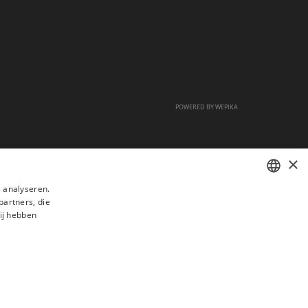
POWERED BY
WEPIKA
×
 analyseren.
partners, die
FRENCH
ij hebben
DUTCH
ENGLISH
s
Veelgestelde vragen
Aanwerving