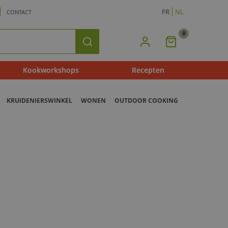
FR
NL
CONTACT
0
Mijn
Zoeken
Winkelmandje
Kookworkshops
Recepten
KRUIDENIERSWINKEL
WONEN
OUTDOOR COOKING