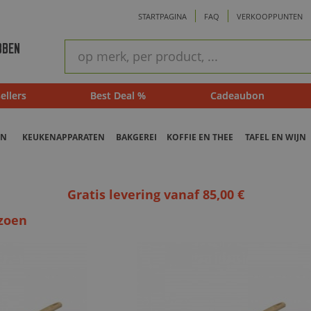
STARTPAGINA
FAQ
VERKOOPPUNTEN
ram
Snel
BBEN
zoeken
ellers
Best Deal %
Cadeaubon
EN
KEUKENAPPARATEN
BAKGEREI
KOFFIE EN THEE
TAFEL EN WIJN
Gratis levering vanaf 85,00 €
izoen