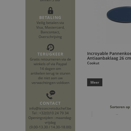
BETALING
Veilig betalen via
Visa, Mastercard,
Bancontact,
Overschrijving
Incroyable Pannenko
TERUGKEER
Antiaanbaklaag 26 c
Gratis retourneren via de
Cookut
winkels of via Paypal
14 dagen om
artikelen terug te sturen
die niet aan uw
Meer
verwachtingen voldoen
CONTACT
Sorteren op
info@lessecretsduchef.be
Tel : +32(0)10 24 79 34
--
Openingstijden : maandag-
vrijdag
(9.00-13.30 / 14.30-18.00)