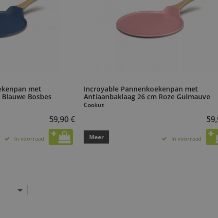
ekenpan met
Incroyable Pannenkoekenpan met
m Blauwe Bosbes
Antiaanbaklaag 26 cm Roze Guimauve
Cookut
59,90 €
59,
Meer
In voorraad
In voorraad