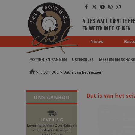
Facebook
Twitter
Youtube
Pinterest
Instag
ALLES WAT U DIENT TE HE
EN WETEN IN DE KEUKEN
Nieuw
Bests
POTTEN EN PANNEN
USTENSILES
MESSEN EN SCHAR
>
BOUTIQUE
>
Dat is van het seizoen
Dat is van het se
ONS AANBOD
LEVERING
Levering binnen 2 werkdagen
of afhalen in de winkel
binnen 3 uur