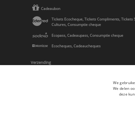
Cadeaubon
Tickets Ecocheque, Tickets Compliments, Tickets 
Cultures, Consumptie cheque
Ecopass, Cadeaupass, Consumptie cheque
Ecocheques, Cadeaucheques
Verzending
We gebruike
We delen ook
deze kun
* Levering in Belgie/Frankrijk/Nederland en in Europa op schatting
Alle merken
Algemene verkoopsvoorwaard
Alle rechten voorbehouden ©2015 Les Secrets du Chef/Alle prijzen op de