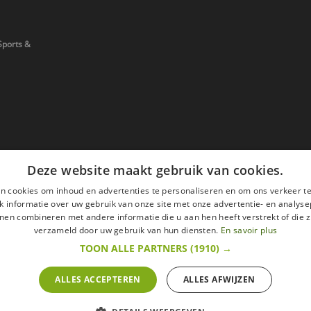
Sports &
Deze website maakt gebruik van cookies.
n cookies om inhoud en advertenties te personaliseren en om ons verkeer te
 informatie over uw gebruik van onze site met onze advertentie- en analyse
nen combineren met andere informatie die u aan hen heeft verstrekt of die z
verzameld door uw gebruik van hun diensten.
En savoir plus
TOON ALLE PARTNERS
(1910) →
ALLES ACCEPTEREN
ALLES AFWIJZEN
en
Wettelijke vermeldingen
withdrawal right
ze website zijn met alle belastingen inbegrepen.