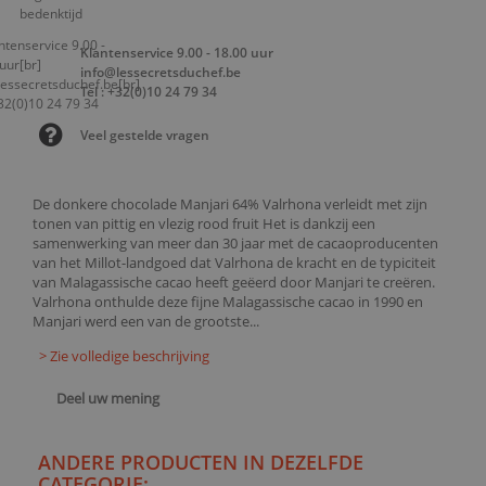
Klantenservice 9.00 - 18.00 uur
info@lessecretsduchef.be
Tel : +32(0)10 24 79 34
Veel gestelde vragen
De donkere chocolade Manjari 64% Valrhona verleidt met zijn
tonen van pittig en vlezig rood fruit Het is dankzij een
samenwerking van meer dan 30 jaar met de cacaoproducenten
van het Millot-landgoed dat Valrhona de kracht en de typiciteit
van Malagassische cacao heeft geëerd door Manjari te creëren.
Valrhona onthulde deze fijne Malagassische cacao in 1990 en
Manjari werd een van de grootste...
> Zie volledige beschrijving
Deel uw mening
ANDERE PRODUCTEN IN DEZELFDE
CATEGORIE: