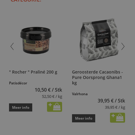
" Rocher " Praliné 200 g
Geroosterde Cacaonibs -
Pure Oorsprong Ghana1
kg
Patisdécor
10,50 € / Stk
Valrhona
52,50 € / kg
39,95 € / Stk
39,95 € / kg
Meer info
Meer info