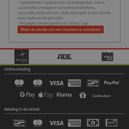
- Ingrediënten: Cacaobonen uit Madagaskar, suiker,
cacaoboter, emulgator: zonnebloemlecithine,
natuurlijk vanille-extract. Melk (Gemaakt in een fabriek
waar melk wordt gebruikt).
- Mogelijke aanwezigheid van: noten, soja.
Wees de eerste om een recensie te schrijven!
Online betaling
Cadeaubon
Betaling in de winkel