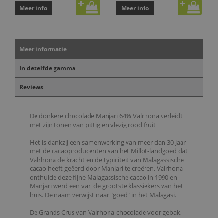
Meer info
Meer info
Meer informatie
In dezelfde gamma
Reviews
De donkere chocolade Manjari 64% Valrhona verleidt
met zijn tonen van pittig en vlezig rood fruit
Het is dankzij een samenwerking van meer dan 30 jaar
met de cacaoproducenten van het Millot-landgoed dat
Valrhona de kracht en de typiciteit van Malagassische
cacao heeft geëerd door Manjari te creëren. Valrhona
onthulde deze fijne Malagassische cacao in 1990 en
Manjari werd een van de grootste klassiekers van het
huis. De naam verwijst naar "goed" in het Malagasi.
De Grands Crus van Valrhona-chocolade voor gebak,