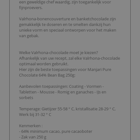
een geweldige chef waardig, zijn toegankelijk voor
fijnproevers.
Valrhona-bonencouverture en banketchocolade zijn
gemakkelijk te doseren en te smelten dankzij hun
unieke vorm en speciaal ontworpen voor het maken
van gebak.
Welke Valrhona-chocolade moet je kiezen?
Afhankelijk van uw recept, zal elke Valrhona-chocolade
optimaal worden gebruikt.
Hier zijn de beste toepassingen voor Manjari Pure
Chocolate 64% Bean Bag 250g:
Aanbevolen toepassingen: Coating - Vormen -
Tabletten - Mousse - Romig en ganaches - IJs en
sorbets
Temperage: Gietijzer 55-58 ° C, kristallisatie 28-29 ° C,
Werk bij 31-32 ° C
Kenmerken :
- 64% minimum cacao, pure cacaoboter
- Zak van 250 g