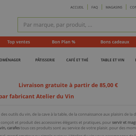
ACCUEIL
FAQ
MAGASINS
CO
ram
Recherche
rapide
Top ventes
Bon Plan %
Bons cadeaux
ROMÉNAGER
PÂTISSERIE
CAFÉ ET THÉ
TABLE ET VIN
Livraison gratuite à partir de 85,00 €
par fabricant Atelier du Vin
des outils du vin, de la cave à la table, de la connaissance aux plaisirs de la 
conçoit et produit des accessoires élégants et pratiques, pour
servir et magn
in, carafes
tous ces produits sont au service de votre plaisir, pour des mome