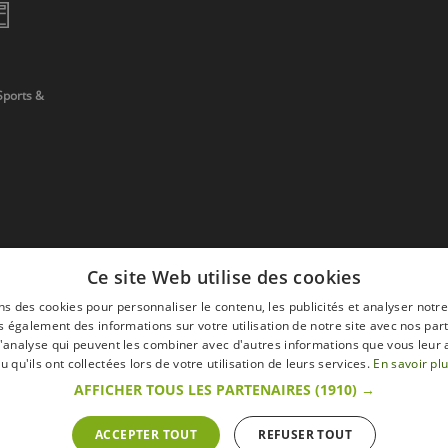
Sports &
Ce site Web utilise des cookies
ns des cookies pour personnaliser le contenu, les publicités et analyser notre
 également des informations sur votre utilisation de notre site avec nos par
 d'analyse qui peuvent les combiner avec d'autres informations que vous leur 
devis
u qu'ils ont collectées lors de votre utilisation de leurs services.
En savoir pl
AFFICHER TOUS LES PARTENAIRES
(1910) →
ACCEPTER TOUT
REFUSER TOUT
s
Mentions légales
Retour & Droit de ré