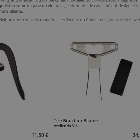
el, grand amateur ou simple curieux, L’Atelier du vin vous accompagne de l
ualité comme le quizz du vin
ou le gestionnaire de cave, mêlant design et i
hons Bilame.
Belgique dans tous vos magasins Les Secrets du Chef et en ligne sur notre w
Tire Bouchon Bilame
Atelier du Vin
11,50 €
34,