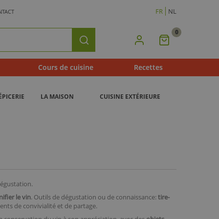
FR
NL
NTACT
0
Mon
Rechercher
Panier
Cours de cuisine
Recettes
ÉPICERIE
LA MAISON
CUISINE EXTÉRIEURE
dégustation.
ifier le vin
. Outils de dégustation ou de connaissance:
tire-
nts de convivialité et de partage.