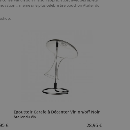
a conservation du vin à son appréciation, avec des
objets
nnovation… même si le plus célèbre tire bouchon Atelier du
ebshop.
Egouttoir Carafe à Décanter Vin on/off Noir
Atelier du Vin
95 €
28,95 €