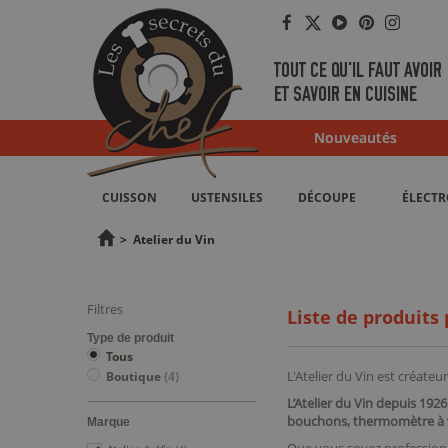
Facebook
Twitter
YouTube
Pinterest
Instag
TOUT CE QU'IL FAUT AVOIR
ET SAVOIR EN CUISINE
Nouveautés
CUISSON
USTENSILES
DÉCOUPE
ÉLECT
>
Atelier du Vin
Filtres
Liste de produits 
Type de produit
Tous
L'
Atelier du Vin
est créateur 
Boutique
(4)
L’Atelier du Vin depuis 1926
bouchons, thermomètre à v
Marque