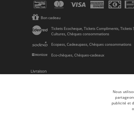
Bon cadeau
Tickets Ecocheque, Tickets Compliments, Tickets 
Cultures, Chèques consommations
Ecopass, Cadeaupass, Chèques consommations
Eco-chèques, Chèques-cadeaux
Livraison
Nous utiliso
partageons
publicité et
* Livraison en Belgique/France/Pays-Bas et partout en Europe sur 
o
Toutes les marques
Conditions générale