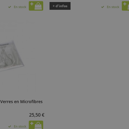
+ d’infos
En stock
En stock
 Verres en Microfibres
25,50 €
En stock