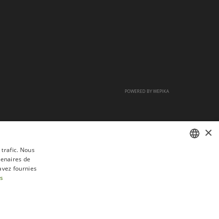
POWERED BY
WEPIKA
×
 trafic. Nous
tenaires de
FRENCH
avez fournies
DUTCH
us
ENGLISH
tractation
FAQ
Recrutement