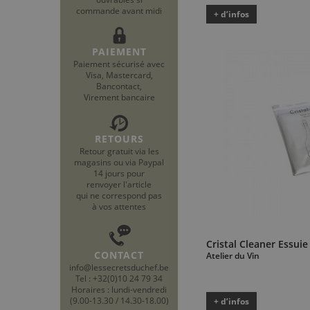
commande avant midi
+ d’infos
PAIEMENT
Paiement sécurisé avec
Visa, Mastercard,
Bancontact,
Virement bancaire
RETOURS
Retour gratuit via les
magasins ou via Paypal
14 jours pour
renvoyer l'article
qui ne correspond pas
à vos attentes
Cristal Cleaner Essuie
CONTACT
Atelier du Vin
info@lessecretsduchef.be
Tel : +32(0)10 24 79 34
Horaires : lundi-vendredi
(9.00-13.30 / 14.30-18.00)
+ d’infos