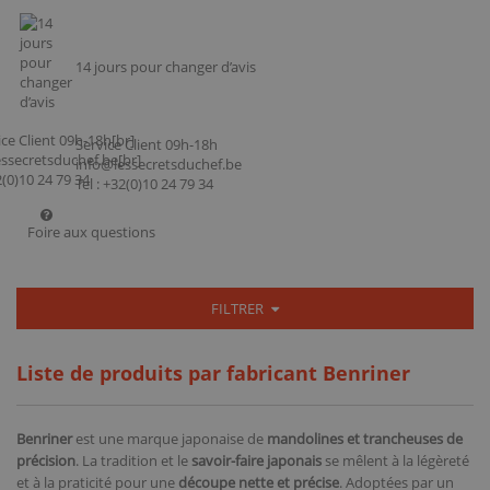
14 jours pour changer d’avis
Service Client 09h-18h
info@lessecretsduchef.be
Tel : +32(0)10 24 79 34
Foire aux questions
FILTRER
Liste de produits par fabricant Benriner
Benriner
est une marque japonaise de
mandolines et trancheuses de
précision
. La tradition et le
savoir-faire japonais
se mêlent à la légèreté
et à la praticité pour une
découpe nette et précise
. Adoptées par un