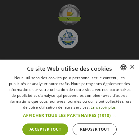
×
Ce site Web utilise des cookies
S'abonner à la Newsletter
GO
Nous utilisons des cookies pour personnaliser le contenu, les
publicités et analyser notre trafic. Nous partageons également des
FRENCH
Je suis d'accord avec
les Mentions légales
informations sur votre utilisation de notre site avec nos partenaires
DUTCH
de publicité et d'analyse qui peuvent les combiner avec d'autres
Toutes les marques
Conditions générales
Mentions légales
informations que vous leur avez fournies ou qu'ils ont collectées lors
ENGLISH
de votre utilisation de leurs services.
En savoir plus
Retour & Droit de rétractation
FAQ
Recrutement
AFFICHER TOUS LES PARTENAIRES
(1910) →
Tous droits réservés © 2017 Les Secrets du Chef | Tous les prix indiqués sur le site
s'entendent toutes taxes comprises.
Conformément au livre VI « Pratiques du marché et protection du consommateur » du
ACCEPTER TOUT
REFUSER TOUT
Code belge de droit économique.
Le Client agissant en tant que consommateur dispose d’un droit de
rétractation.endéans les 14 jours ouvrables, de renoncer à sa commande.