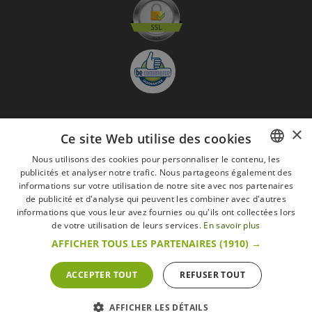
×
Ce site Web utilise des cookies
S'abonner à la Newsletter
GO
Nous utilisons des cookies pour personnaliser le contenu, les
publicités et analyser notre trafic. Nous partageons également des
FRENCH
Je suis d'accord avec
les Mentions légales
informations sur votre utilisation de notre site avec nos partenaires
DUTCH
de publicité et d'analyse qui peuvent les combiner avec d'autres
Toutes les marques
Conditions générales
Mentions légales
informations que vous leur avez fournies ou qu'ils ont collectées lors
ENGLISH
de votre utilisation de leurs services.
En savoir plus
Retour & Droit de rétractation
FAQ
Recrutement
AFFICHER TOUS LES PARTENAIRES
(1910) →
Tous droits réservés © 2017 Les Secrets du Chef | Tous les prix indiqués sur le site
s'entendent toutes taxes comprises.
Conformément au livre VI « Pratiques du marché et protection du consommateur » du
ACCEPTER TOUT
REFUSER TOUT
Code belge de droit économique.
Le Client agissant en tant que consommateur dispose d’un droit de
rétractation.endéans les 14 jours ouvrables, de renoncer à sa commande.
Que faire en cas de litige,
Plus d'infos
AFFICHER LES DÉTAILS