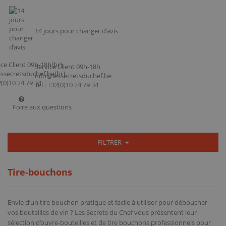
14 jours pour changer d’avis
Service Client 09h-18h
info@lessecretsduchef.be
Tel : +32(0)10 24 79 34
Foire aux questions
FILTRER
Tire-bouchons
Envie d’un
tire bouchon
pratique et facile à utiliser pour déboucher
vos bouteilles de vin ? Les Secrets du Chef vous présentent leur
sélection d’ouvre-bouteilles et de tire bouchons professionnels pour