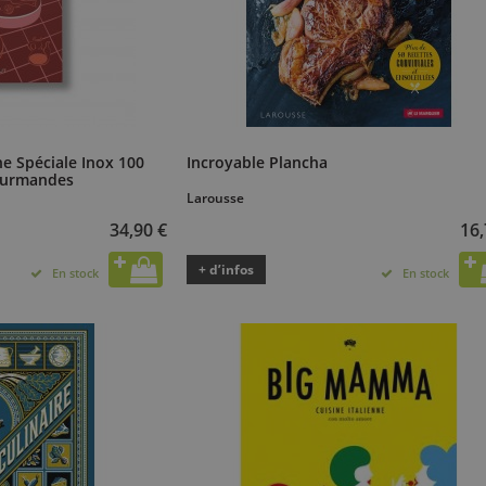
ne Spéciale Inox 100
Incroyable Plancha
Gourmandes
Larousse
34,90 €
16,
+ d’infos
En stock
En stock