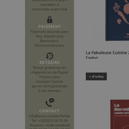
ouvrables si
commande avant midi
PAIEMENT
Paiement sécurisé avec
Visa, Mastercard,
Bancontact,
Virement bancaire
La Fabuleuse Cuisine 
Cookut
RETOURS
Retour gratuit via les
magasins ou via Paypal
+ d’infos
14 jours pour
renvoyer l'article
qui ne correspond pas
à vos attentes
CONTACT
info@lessecretsduchef.be
Tel : +32(0)10 24 79 34
Horaires : lundi-vendredi