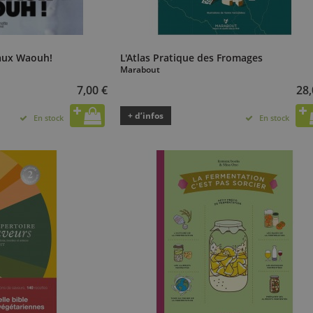
aux Waouh!
L'Atlas Pratique des Fromages
Marabout
7,00 €
28,
+ d’infos
En stock
En stock