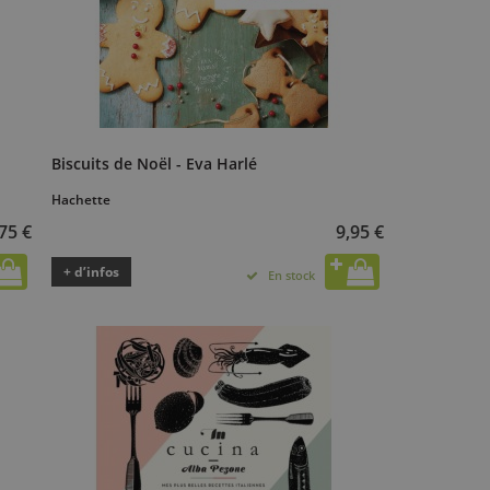
Biscuits de Noël - Eva Harlé
Hachette
75 €
9,95 €
+ d’infos
En stock