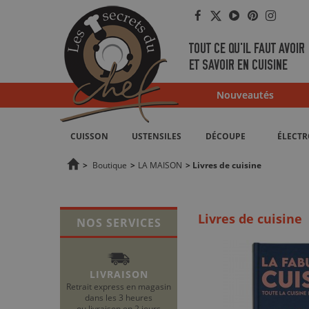
Facebook
Twitter
YouTube
Pinterest
Instag
TOUT CE QU'IL FAUT AVOIR
ET SAVOIR EN CUISINE
Nouveautés
CUISSON
USTENSILES
DÉCOUPE
ÉLECT
>
Boutique
>
LA MAISON
>
Livres de cuisine
Livres de cuisine
NOS SERVICES
LIVRAISON
Retrait express en magasin
dans les 3 heures
ou livraison en 2 jours