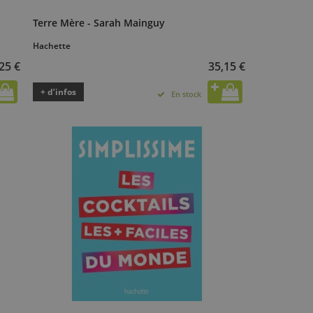
Terre Mère - Sarah Mainguy
Hachette
25 €
35,15 €
+ d’infos
En stock