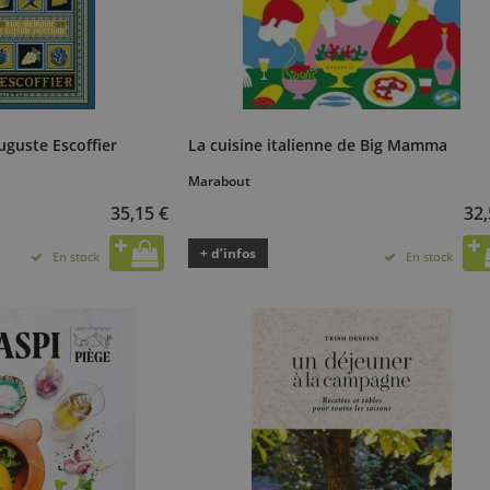
uguste Escoffier
La cuisine italienne de Big Mamma
Marabout
35,15 €
32,
+ d’infos
En stock
En stock