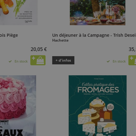
ois Piège
Un déjeuner à la Campagne - Trish Dese
Hachette
20,05 €
35,
+ d’infos
En stock
En stock