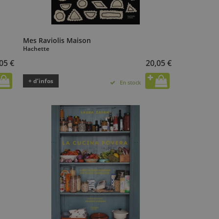
Mes Raviolis Maison
Hachette
05 €
20,05 €
+ d’infos
En stock