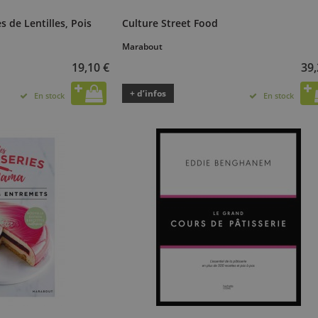
s de Lentilles, Pois
Culture Street Food
o
Marabout
19,10 €
39,
+ d’infos
En stock
En stock