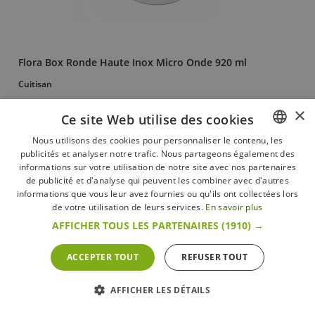
Flora Box Ronde Haute Inox Micro Onde 920 ml
Cuitisan
16,95 €
×
Ce site Web utilise des cookies
+ d’infos
En stock
Nous utilisons des cookies pour personnaliser le contenu, les
publicités et analyser notre trafic. Nous partageons également des
FRENCH
informations sur votre utilisation de notre site avec nos partenaires
DUTCH
de publicité et d'analyse qui peuvent les combiner avec d'autres
informations que vous leur avez fournies ou qu'ils ont collectées lors
ENGLISH
de votre utilisation de leurs services.
En savoir plus
AFFICHER TOUS LES PARTENAIRES
(1910) →
ACCEPTER TOUT
REFUSER TOUT
AFFICHER LES DÉTAILS