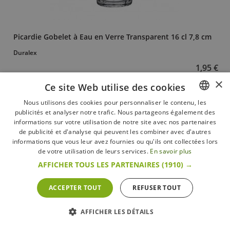
Picardie Gobelet à Eau en Verre Transparent 16 cl 7,8 cm
Duralex
1,95 €
×
Ce site Web utilise des cookies
+ d’infos
En stock
Nous utilisons des cookies pour personnaliser le contenu, les
publicités et analyser notre trafic. Nous partageons également des
FRENCH
informations sur votre utilisation de notre site avec nos partenaires
DUTCH
de publicité et d'analyse qui peuvent les combiner avec d'autres
informations que vous leur avez fournies ou qu'ils ont collectées lors
ENGLISH
de votre utilisation de leurs services.
En savoir plus
AFFICHER TOUS LES PARTENAIRES
(1910) →
ACCEPTER TOUT
REFUSER TOUT
AFFICHER LES DÉTAILS