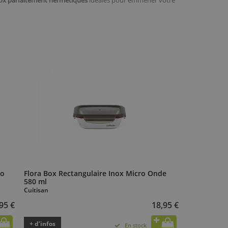
nox parfaitement hermétiques
idéales pour emmener votre
ro
Flora Box Rectangulaire Inox Micro Onde
580 ml
Cuitisan
95 €
18,95 €
+ d’infos
En stock