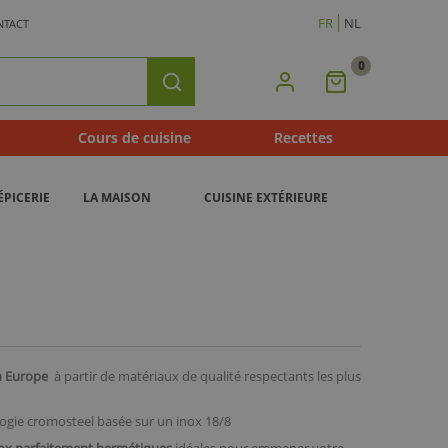
FR
NL
NTACT
0
Mon
Rechercher
Panier
Cours de cuisine
Recettes
ÉPICERIE
LA MAISON
CUISINE EXTÉRIEURE
en Europe
à partir de matériaux de qualité respectants les plus
ogie cromosteel basée sur un inox 18/8