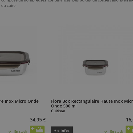
se compose de
nombreuses contenances
. Des
boîtes de conservations en i
 ou cuire.
ire Inox Micro Onde
Flora Box Rectangulaire Haute Inox Mic
Onde 500 ml
Cuitisan
34,95 €
16,
+ d’infos
En stock
En stock