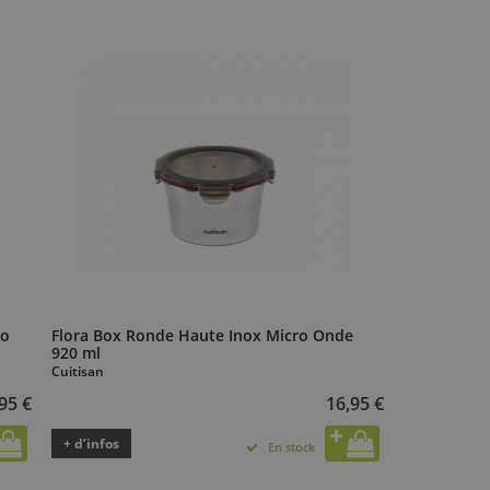
ro
Flora Box Ronde Haute Inox Micro Onde
920 ml
Cuitisan
95 €
16,95 €
+ d’infos
En stock