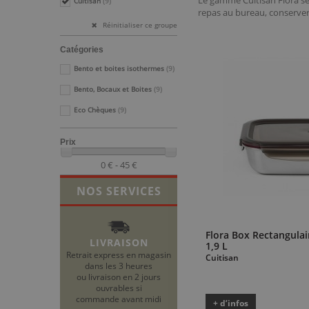
Le gamme Cuitisan Flora 
Cuitisan
(9)
repas au bureau, conserver
Réinitialiser ce groupe
Catégories
Bento et boites isothermes
(9)
Bento, Bocaux et Boites
(9)
Eco Chèques
(9)
Prix
0 € - 45 €
NOS SERVICES
Flora Box Rectangula
LIVRAISON
1,9 L
Retrait express en magasin
Cuitisan
dans les 3 heures
ou livraison en 2 jours
ouvrables si
commande avant midi
+ d’infos