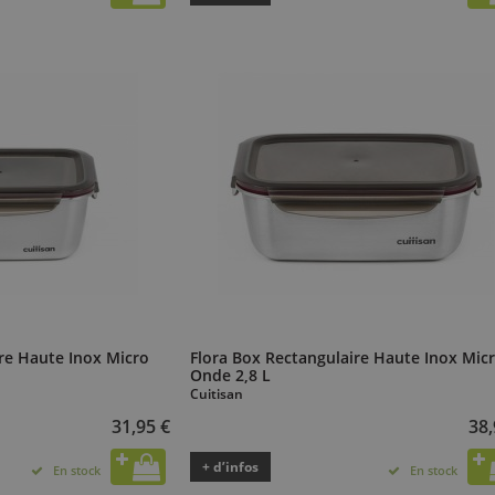
re Haute Inox Micro
Flora Box Rectangulaire Haute Inox Mic
Onde 2,8 L
Cuitisan
31,95 €
38,
+ d’infos
En stock
En stock