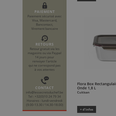
PAIEMENT
Paiement sécurisé avec
Visa, Mastercard,
Bancontact,
Virement bancaire
RETOURS
Retour gratuit via les
magasins ou via Paypal
14 jours pour
renvoyer l'article
qui ne correspond pas
à vos attentes
Flora Box Rectangulai
CONTACT
Onde 1,8 L
info@lessecretsduchef.be
Cuitisan
Tel : +32(0)10 24 79 34
Horaires : lundi-vendredi
(9.00-13.30 / 14.30-18.00)
+ d’infos