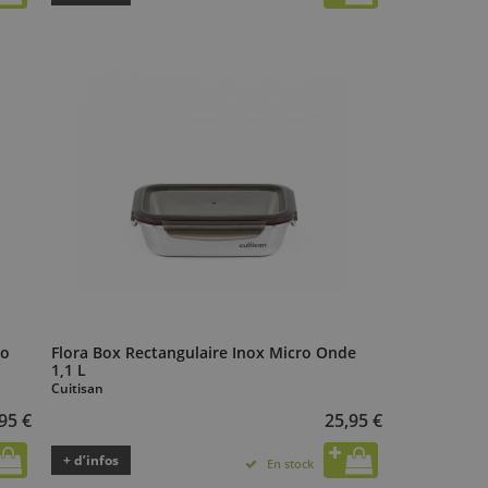
ro
Flora Box Rectangulaire Inox Micro Onde
1,1 L
Cuitisan
95 €
25,95 €
+ d’infos
En stock