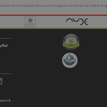
ervation en Inox Cuitisan
dans tous les magasins Les Secrets du Chef et en li
Sports &