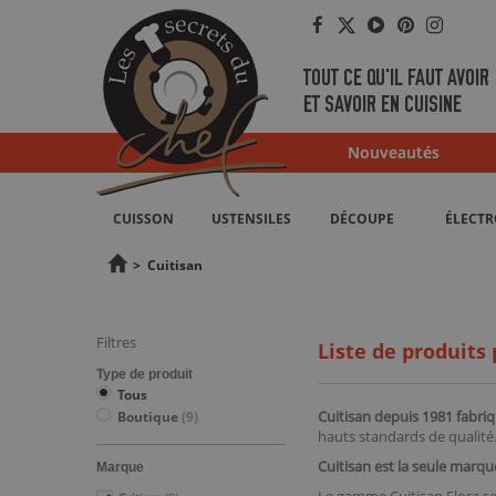
Facebook
Twitter
YouTube
Pinterest
Instag
TOUT CE QU'IL FAUT AVOIR
ET SAVOIR EN CUISINE
Nouveautés
CUISSON
USTENSILES
DÉCOUPE
ÉLECT
>
Cuitisan
Filtres
Liste de produits 
Type de produit
Tous
Cuitisan depuis 1981 fabri
Boutique
(9)
hauts standards de qualité
Cuitisan est la seule mar
Marque