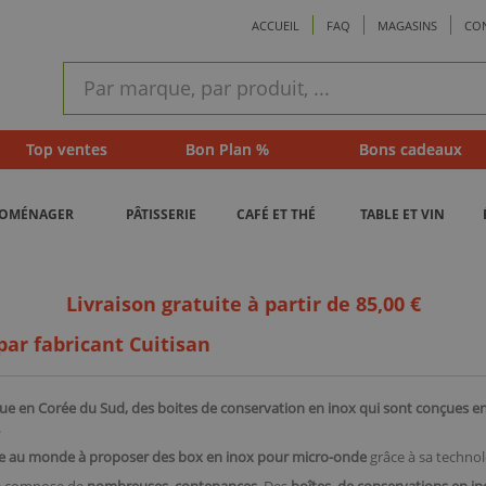
ACCUEIL
FAQ
MAGASINS
CO
ram
Recherche
rapide
Top ventes
Bon Plan %
Bons cadeaux
ROMÉNAGER
PÂTISSERIE
CAFÉ ET THÉ
TABLE ET VIN
Livraison gratuite à partir de 85,00 €
par fabricant Cuitisan
que en Corée du Sud, des boites de conservation en inox qui sont conçues 
.
que au monde à proposer des box en inox pour micro-onde
grâce à sa technol