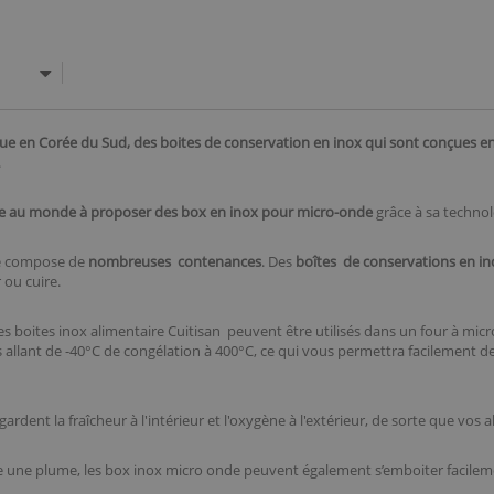
que en Corée du Sud, des boites de conservation en inox qui sont conçues 
.
que au monde à proposer des box en inox pour micro-onde
grâce à sa technol
se compose de
nombreuses contenances
. Des
boîtes de conservations en i
 ou cuire.
les boites inox alimentaire Cuitisan peuvent être utilisés dans un four à micr
 allant de -40°C de congélation à 400°C, ce qui vous permettra facilement d
gardent la fraîcheur à l'intérieur et l'oxygène à l'extérieur, de sorte que vos 
 une plume, les box inox micro onde peuvent également s’emboiter facilemen