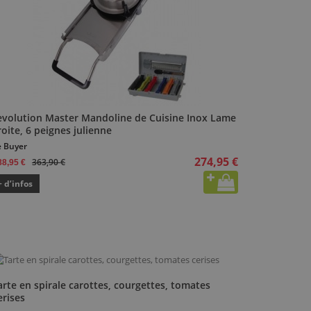
evolution Master Mandoline de Cuisine Inox Lame
oite, 6 peignes julienne
 Buyer
274,95 €
363,90 €
88,95 €
+ d’infos
arte en spirale carottes, courgettes, tomates
erises