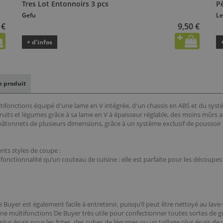
Tres Lot Entonnoirs 3 pcs
P
Gefu
Le
 €
9,50 €
+ d’infos
le produit
ifonctions équipé d'une lame en V intégrée, d'un chassis en ABS et du syst
fruits et légumes grâce à sa lame en V à épaisseur réglable, des moins mûr
bâtonnets de plusieurs dimensions, grâce à un système exclusif de poussoir r
nts styles de coupe :
 fonctionnalité qu’un couteau de cuisine : elle est parfaite pour les découpe
e Buyer est également facile à entretenir, puisqu’il peut être nettoyé au lave-
e multifonctions De Buyer très utile pour confectionner toutes sortes de go
us épais pour les frites, des cubes de légumes ou un taillage plus épais de