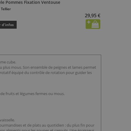
èle Pommes Fixation Ventouse
 Tellier
29,95 €
+ d’infos
ème cube.
s au plus mous. Son ensemble de peignes et lames permet
otatif équipé du contrôle de rotation pour guider les
s de fruits et légumes fermes ou mous.
vaisselle.
urmandises et de plats au quotidien : du plus fin pour
 vos aliments pour les soupes et ragouts. Une épaisseur