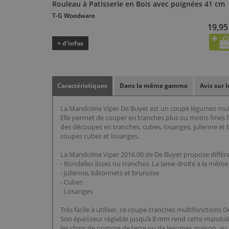
Rouleau à Patisserie en Bois avec poignées 41 cm
T-G Woodware
19,95
+ d’infos
Caractéristiques
Dans la même gamme
Avis sur 
La Mandoline Viper De Buyer est un coupe légumes mult
Elle permet de couper en tranches plus ou moins fines 
des découpes en tranches, cubes, losanges, julienne et 
coupes cubes et losanges.
La Mandoline Viper 2016.00 de De Buyer propose différe
- Rondelles lisses ou tranches. La lame droite a la même
- Julienne, bâtonnets et brunoise
- Cubes
- Losanges
Très facile à utiliser, ce coupe-tranches multifonctions D
Son épaisseur réglable jusqu’à 8 mm rend cette mandolin
les chips de pomme de terre ou de légumes maison, au pl