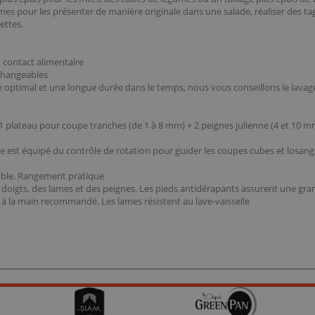
s pour les présenter de manière originale dans une salade, réaliser des ta
ettes.
u contact alimentaire
rchangeables
sgae optimal et une longue durée dans le temps, nous vous conseillons le lavag
1 plateau pour coupe tranches (de 1 à 8 mm) + 2 peignes julienne (4 et 10 m
ue est équipé du contrôle de rotation pour guider les coupes cubes et losa
liable. Rangement pratique
os doigts, des lames et des peignes. Les pieds antidérapants assurent une gra
ir à la main recommandé. Les lames résistent au lave-vaisselle