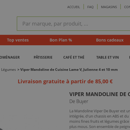
ACCUEIL
FAQ
MAGASINS
CO
ram
Recherche
rapide
Top ventes
Bon Plan %
Bons cadeaux
ROMÉNAGER
PÂTISSERIE
CAFÉ ET THÉ
TABLE ET VIN
pe Légumes
>
Viper Mandoline de Cuisine Lame V, Julienne 4 et 10 mm
Livraison gratuite à partir de 85,00 €
VIPER MANDOLINE DE C
De Buyer
La Mandoline Viper De Buyer est u
intégrée, d'un chassis en ABS et d
moins fines fruits et légumes grâce
plus mous. Son ensemble de peigne