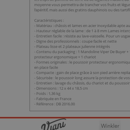
moyenne vous permettra de trancher vos fruits et légume
l’apéritif, mais aussi des gratins dauphinois ou des tartifl
Caractéristiques :
- Matériau : châssis et lames en acier inoxydable apte a
- Hauteur réglable de la lame : de 1 à 8 mm Lames inte
- Entretien facile : résiste au lave-vaisselle. Pour un u
- Digne des professionnels : coupe facile et nette
- Plateau lisse et 2 plateaux julienne intégrés
- Contenu du packaging : 1 Mandoline Viper De Buyer + 
protecteur ergonomique + 1 chariot
- Formes originales : le poussoir protecteur ergonomiq
en place facile
- Compacte : gain de place grâce à son pied arrière rep
- Sécurisée : le poussoir long assure la protection de v
- Entretien : lavage du châssis, du chariot et du pousso
- Dimensions : 12 x 44 x 18,5 cm
- Poids : 1,36 kg
- Fabriquée en France
- Référence : DB 2016.00