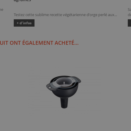
ne
S
Testez cette sublime recette végétarienne d'orge perlé aux...
du
+ d'infos
UIT ONT ÉGALEMENT ACHETÉ...