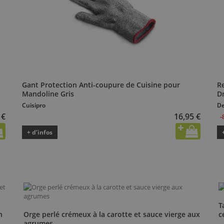
Gant Protection Anti-coupure de Cuisine pour
R
Mandoline Gris
Dr
Cuisipro
De
 €
16,95 €
-
+ d’infos
T
n
Orge perlé crémeux à la carotte et sauce vierge aux
c
agrumes