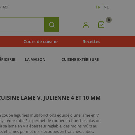
FR
NL
NTACT
0
Mon
Rechercher
Panier
Cours de cuisine
Recettes
ÉPICERIE
LA MAISON
CUISINE EXTÉRIEURE
UISINE LAME V, JULIENNE 4 ET 10 MM
n coupe légumes multifonctions équipé d'une lame en V
u système cube.Elle permet de couper en tranches plus ou
 à sa lame en V à épaisseur réglable, des moins mûrs au
s et lames permet des découpes en tranches, cubes,