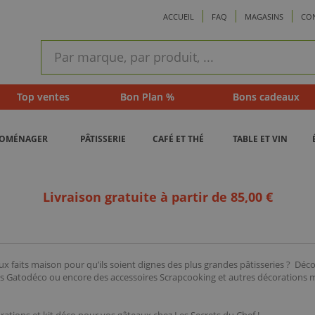
ACCUEIL
FAQ
MAGASINS
CO
ram
Recherche
rapide
Top ventes
Bon Plan %
Bons cadeaux
ROMÉNAGER
PÂTISSERIE
CAFÉ ET THÉ
TABLE ET VIN
Livraison gratuite à partir de 85,00 €
x faits maison pour qu’ils soient dignes des plus grandes pâtisseries ?
Déco
es Gatodéco ou encore des accessoires Scrapcooking et autres décorations m