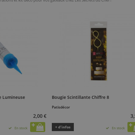
rations et kit déco pour vos gâteaux chez Les Secrets du Chef !
ne Lumineuse
Bougie Scintillante Chiffre 8
Patisdécor
2,00 €
3,
+ d’infos
En stock
En stock