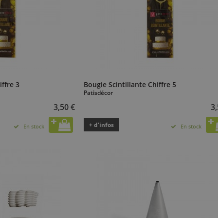
iffre 3
Bougie Scintillante Chiffre 5
Patisdécor
3,50 €
3,
+ d’infos
En stock
En stock