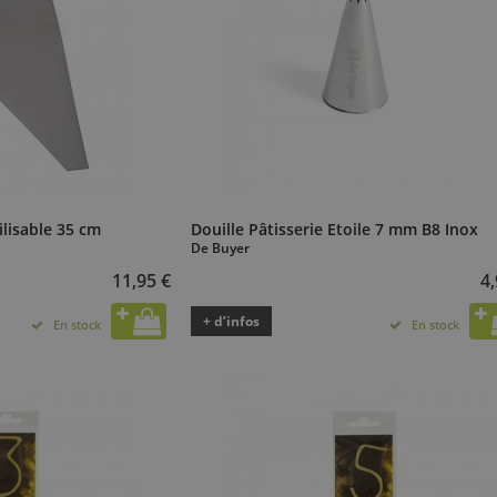
ilisable 35 cm
Douille Pâtisserie Etoile 7 mm B8 Inox
De Buyer
11,95 €
4,
+ d’infos
En stock
En stock