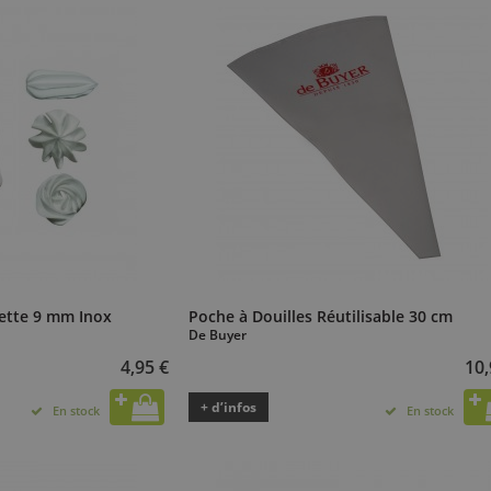
sette 9 mm Inox
Poche à Douilles Réutilisable 30 cm
De Buyer
4,95 €
10,
+ d’infos
En stock
En stock