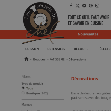
Facebook
Twitter
YouTube
Pinterest
Instag
TOUT CE QU'IL FAUT AVOIR
ET SAVOIR EN CUISINE
Nouveautés
CUISSON
USTENSILES
DÉCOUPE
ÉLECT
>
Boutique
>
PÂTISSERIE
>
Décorations
Filtres
Décorations
Type de produit
Tous
Envie de décorer vos gâteau
Boutique
(102)
pâtisseries avec des bougi
Marque