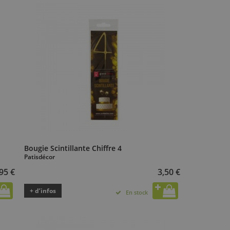
Bougie Scintillante Chiffre 4
Patisdécor
95 €
3,50 €
+ d’infos
En stock