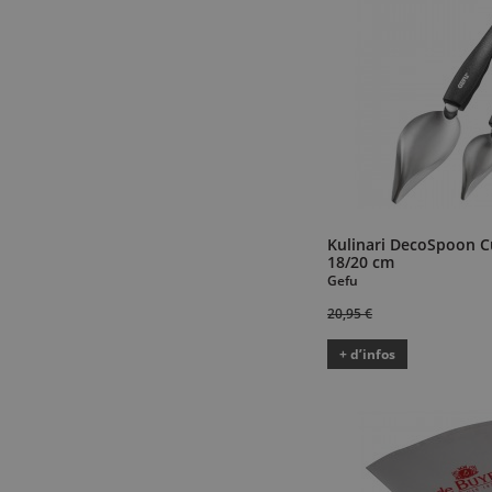
Kulinari DecoSpoon Cu
18/20 cm
Gefu
20,95 €
+ d’infos