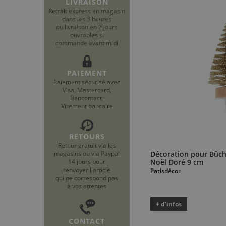
LIVRAISON
Retrait express en magasin
dans les 3 heures
ou livraison en 2 jours
ouvrables si
commande avant midi
PAIEMENT
Paiement sécurisé avec
Visa, Mastercard,
Bancontact,
Virement bancaire
RETOURS
Retour gratuit via les
magasins ou via Paypal
Décoration pour Bûch
14 jours pour
Noël Doré 9 cm
renvoyer l'article
Patisdécor
qui ne correspond pas
à vos attentes
+ d’infos
CONTACT