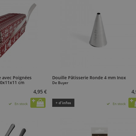
e avec Poignées
Douille Pâtisserie Ronde 4 mm Inox
30x11x11 cm
De Buyer
4,95 €
4,
+ d’infos
En stock
En stock