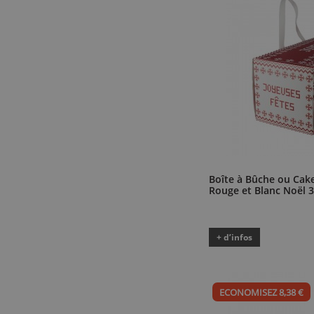
Boîte à Bûche ou Cak
Rouge et Blanc Noël 
+ d’infos
ECONOMISEZ 8,38 €