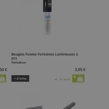
Bougies Fusées Fontaines Lumineuses 2
pcs
Patisdécor
50 €
3,95 €
+ d’infos
En stock