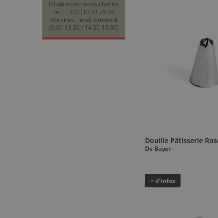
info@lessecretsduchef.be
Tel : +32(0)10 24 79 34
Horaires : lundi-vendredi
(9.00-13.30 / 14.30-18.00)
Douille Pâtisserie Ro
De Buyer
+ d’infos