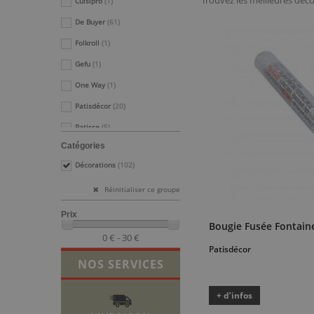
Trouvez les meilleures déco
Cuisipro
(1)
De Buyer
(61)
Folkroll
(1)
Gefu
(1)
One Way
(1)
Patisdécor
(20)
Patisse
(5)
Catégories
Scrapcooking
(8)
Décorations
(102)
Tala
(2)
Réinitialiser ce groupe
Prix
Bougie Fusée Fontai
0 € - 30 €
Patisdécor
NOS SERVICES
+ d’infos