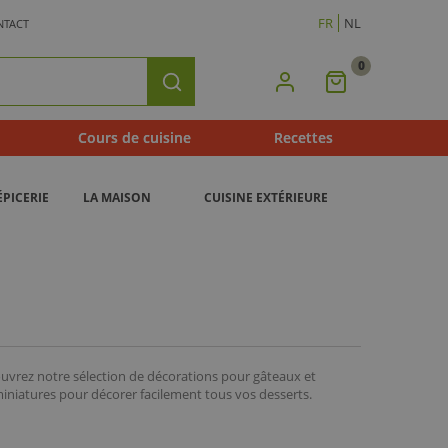
FR
NL
NTACT
0
Mon
Rechercher
Panier
Cours de cuisine
Recettes
ÉPICERIE
LA MAISON
CUISINE EXTÉRIEURE
uvrez notre sélection de décorations pour gâteaux et
iniatures pour décorer facilement tous vos desserts.