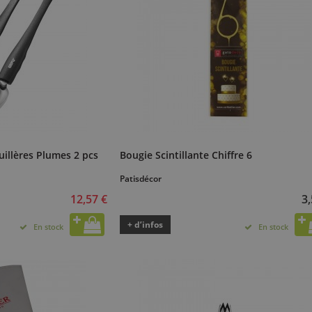
illères Plumes 2 pcs
Bougie Scintillante Chiffre 6
Patisdécor
12,57 €
3,
+ d’infos
En stock
En stock