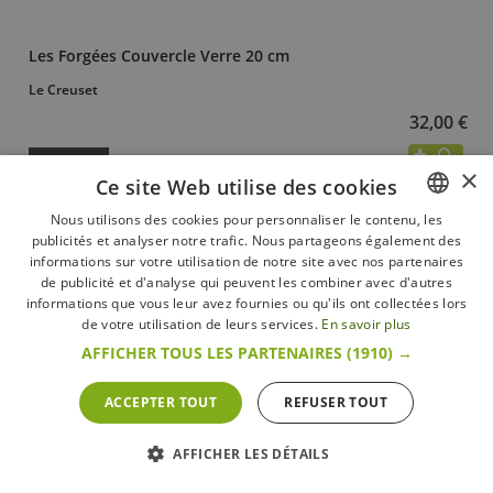
Les Forgées Couvercle Verre 20 cm
Le Creuset
32,00 €
+ d’infos
En stock
×
Ce site Web utilise des cookies
Nous utilisons des cookies pour personnaliser le contenu, les
publicités et analyser notre trafic. Nous partageons également des
FRENCH
informations sur votre utilisation de notre site avec nos partenaires
DUTCH
de publicité et d'analyse qui peuvent les combiner avec d'autres
informations que vous leur avez fournies ou qu'ils ont collectées lors
ENGLISH
de votre utilisation de leurs services.
En savoir plus
AFFICHER TOUS LES PARTENAIRES
(1910) →
ACCEPTER TOUT
REFUSER TOUT
AFFICHER LES DÉTAILS