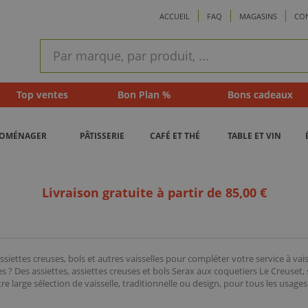
ACCUEIL
FAQ
MAGASINS
CO
ram
Recherche
rapide
Top ventes
Bon Plan %
Bons cadeaux
ROMÉNAGER
PÂTISSERIE
CAFÉ ET THÉ
TABLE ET VIN
Livraison gratuite à partir de 85,00 €
 assiettes creuses, bols et autres vaisselles pour compléter votre service à v
 ? Des assiettes, assiettes creuses et bols Serax aux coquetiers Le Creuset
e large sélection de vaisselle, traditionnelle ou design, pour tous les usages