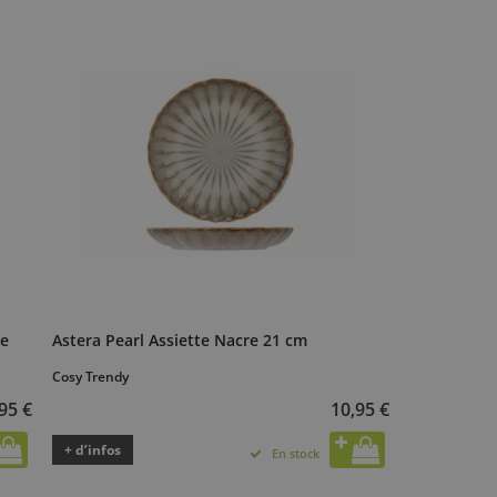
me
Astera Pearl Assiette Nacre 21 cm
Cosy Trendy
95 €
10,95 €
+ d’infos
En stock