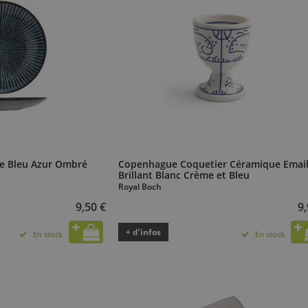
tte Bleu Azur Ombré
Copenhague Coquetier Céramique Emai
Brillant Blanc Crème et Bleu
Royal Boch
9,50 €
9,
+ d’infos
En stock
En stock