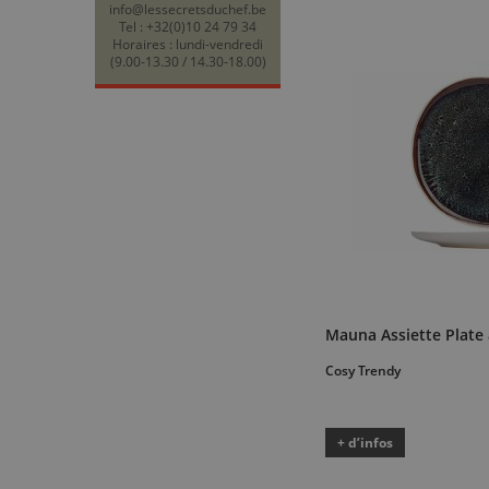
info@lessecretsduchef.be
Tel : +32(0)10 24 79 34
Horaires : lundi-vendredi
(9.00-13.30 / 14.30-18.00)
Mauna Assiette Plate
Cosy Trendy
+ d’infos