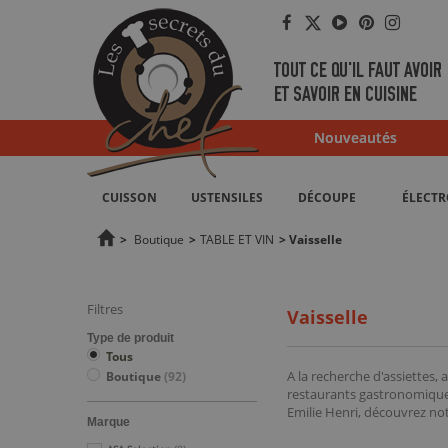
Facebook
Twitter
YouTube
Pinterest
Instag
TOUT CE QU'IL FAUT AVOIR
ET SAVOIR EN CUISINE
Nouveautés
CUISSON
USTENSILES
DÉCOUPE
ÉLECT
>
Boutique
>
TABLE ET VIN
>
Vaisselle
Filtres
Vaisselle
Type de produit
Tous
A la recherche d'assiettes,
Boutique
(92)
restaurants gastronomiques
Emilie Henri, découvrez notr
Marque