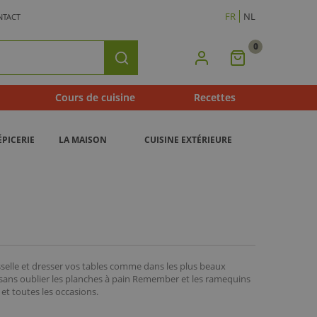
FR
NL
NTACT
0
Mon
Rechercher
Panier
Cours de cuisine
Recettes
ÉPICERIE
LA MAISON
CUISINE EXTÉRIEURE
aisselle et dresser vos tables comme dans les plus beaux
, sans oublier les planches à pain Remember et les ramequins
 et toutes les occasions.