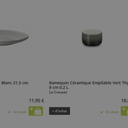
e Blanc 21,5 cm
Ramequin Céramique Empilable Vert T
8 cm 0.2 L
Le Creuset
11,95 €
18,
+ d’infos
En stock
En stock