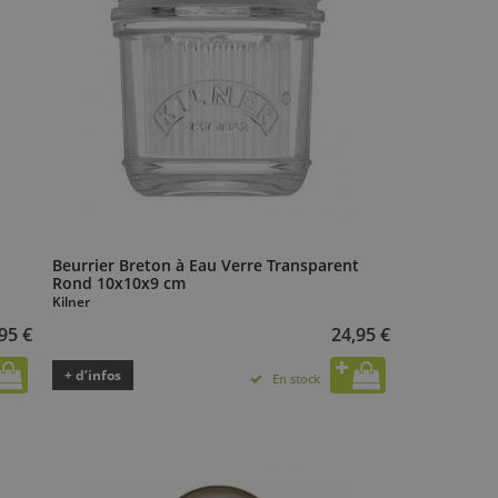
l
Beurrier Breton à Eau Verre Transparent
Rond 10x10x9 cm
Kilner
95 €
24,95 €
+ d’infos
En stock