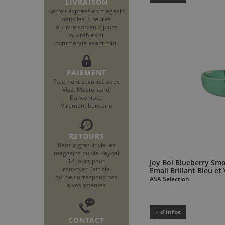
LIVRAISON
Retrait express en magasin
dans les 3 heures
ou livraison en 2 jours
ouvrables si
commande avant midi
PAIEMENT
Paiement sécurisé avec
Visa, Mastercard,
Bancontact,
Virement bancaire
RETOURS
Retour gratuit via les
magasins ou via Paypal
14 jours pour
Joy Bol Blueberry Smo
renvoyer l'article
Email Brillant Bleu et
qui ne correspond pas
ASA Selection
à vos attentes
+ d’infos
CONTACT