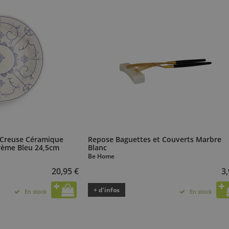
 Creuse Céramique
Repose Baguettes et Couverts Marbre
Crème Bleu 24,5cm
Blanc
Be Home
20,95 €
3,
+ d’infos
En stock
En stock