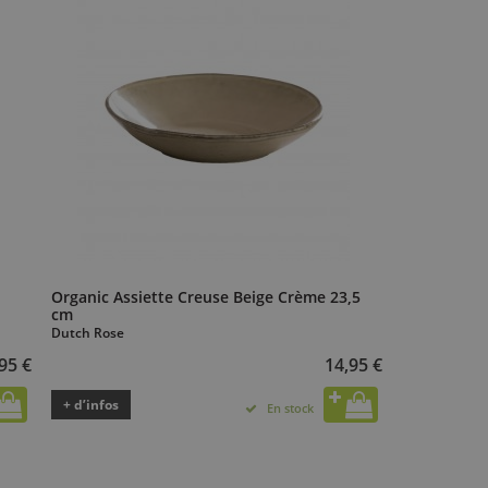
Organic Assiette Creuse Beige Crème 23,5
cm
Dutch Rose
95 €
14,95 €
+ d’infos
En stock