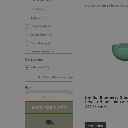
ASA Selection
(8)
Trouvez la vaisselle qu'il v
Be Home
(2)
Bialetti
(1)
Cosy Trendy
(22)
Dutch Rose
(12)
Emile Henry
(9)
Joseph Joseph
(1)
Catégories
Kilner
(2)
Vaisselle
(92)
Kuchenprofi
(1)
Réinitialiser ce groupe
Le Creuset
(10)
Rose - Tulipani
(3)
Prix
Royal Boch
(17)
0 € - 75 €
Joy Bol Blueberry Smo
Email Brillant Bleu et
Serax
(2)
ASA Selection
NOS SERVICES
Style de Vie
(2)
+ d’infos