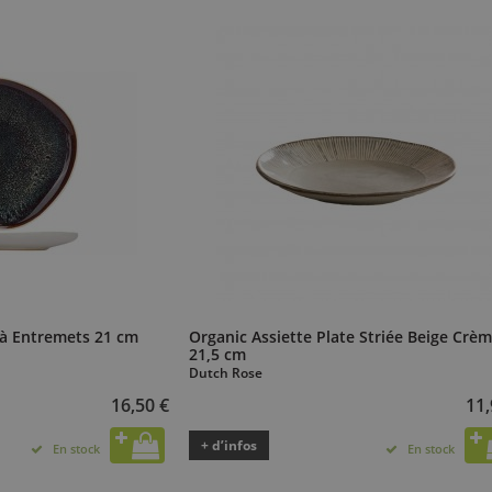
 à Entremets 21 cm
Organic Assiette Plate Striée Beige Crè
21,5 cm
Dutch Rose
16,50 €
11,
+ d’infos
En stock
En stock