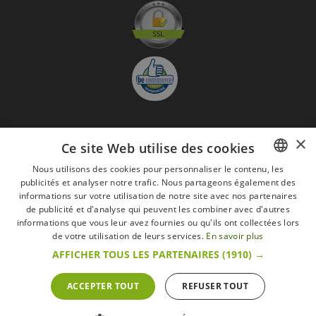
×
S'abonner à la Newsletter
Ce site Web utilise des cookies
GO
Nous utilisons des cookies pour personnaliser le contenu, les
publicités et analyser notre trafic. Nous partageons également des
FRENCH
Je suis d'accord avec
les Mentions légales
informations sur votre utilisation de notre site avec nos partenaires
DUTCH
de publicité et d'analyse qui peuvent les combiner avec d'autres
informations que vous leur avez fournies ou qu'ils ont collectées lors
Toutes les marques
Conditions générales
Mentions légales
ENGLISH
de votre utilisation de leurs services.
En savoir plus
Retour & Droit de rétractation
FAQ
Recrutement
AFFICHER TOUS LES PARTENAIRES
(1910) →
Tous droits réservés © 2017 Les Secrets du Chef | Tous les prix indiqués sur le site
s'entendent toutes taxes comprises.
Conformément au livre VI « Pratiques du marché et protection du consommateur » du
ACCEPTER TOUT
REFUSER TOUT
Code belge de droit économique.
Le Client agissant en tant que consommateur dispose d’un droit de
rétractation.endéans les 14 jours ouvrables, de renoncer à sa commande.
Que faire en cas de litige,
Plus d'infos