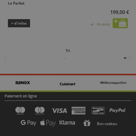
Le Parfait
199,00 €
+ d’infos
En stock
Tri
--
Paiement en ligne
Bon cadeau