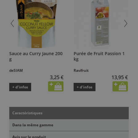
Sauce au Curry Jaune 200
Purée de Fruit Passion 1
g
kg
deSIAM
Ravifruit
3,25 €
13,95 €
+ d’infos
+ d’infos
Caractéristiques
Dans la même gamme
Avis sur le produit