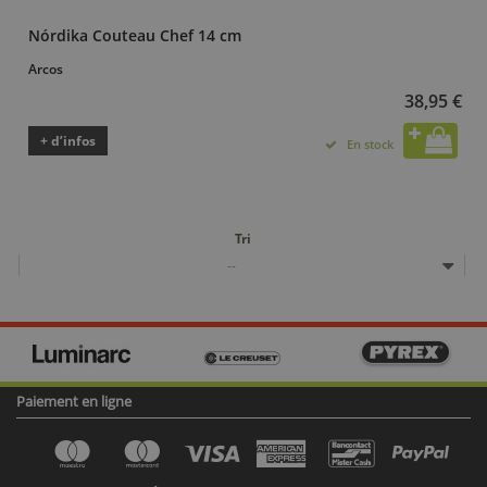
Nórdika Couteau Chef 14 cm
Arcos
38,95 €
+ d’infos
En stock
Tri
--
Paiement en ligne