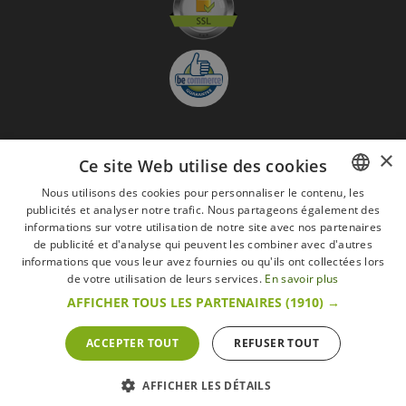
×
Ce site Web utilise des cookies
S'abonner à la Newsletter
GO
Nous utilisons des cookies pour personnaliser le contenu, les
publicités et analyser notre trafic. Nous partageons également des
FRENCH
Je suis d'accord avec
les Mentions légales
informations sur votre utilisation de notre site avec nos partenaires
DUTCH
de publicité et d'analyse qui peuvent les combiner avec d'autres
Toutes les marques
Conditions générales
Mentions légales
informations que vous leur avez fournies ou qu'ils ont collectées lors
ENGLISH
de votre utilisation de leurs services.
En savoir plus
Retour & Droit de rétractation
FAQ
Recrutement
AFFICHER TOUS LES PARTENAIRES
(1910) →
Tous droits réservés © 2017 Les Secrets du Chef | Tous les prix indiqués sur le site
s'entendent toutes taxes comprises.
Conformément au livre VI « Pratiques du marché et protection du consommateur » du
ACCEPTER TOUT
REFUSER TOUT
Code belge de droit économique.
Le Client agissant en tant que consommateur dispose d’un droit de
rétractation.endéans les 14 jours ouvrables, de renoncer à sa commande.
Que faire en cas de litige,
Plus d'infos
AFFICHER LES DÉTAILS
POWERED BY
WEPIKA