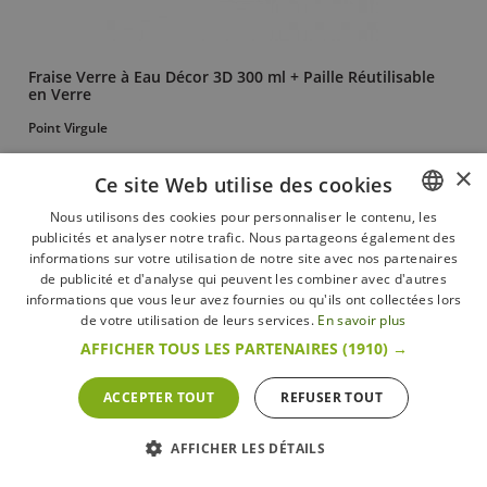
Fraise Verre à Eau Décor 3D 300 ml + Paille Réutilisable
en Verre
Point Virgule
11,95 €
×
Ce site Web utilise des cookies
+ d’infos
En stock
Nous utilisons des cookies pour personnaliser le contenu, les
publicités et analyser notre trafic. Nous partageons également des
FRENCH
informations sur votre utilisation de notre site avec nos partenaires
DUTCH
de publicité et d'analyse qui peuvent les combiner avec d'autres
informations que vous leur avez fournies ou qu'ils ont collectées lors
ENGLISH
de votre utilisation de leurs services.
En savoir plus
AFFICHER TOUS LES PARTENAIRES
(1910) →
ACCEPTER TOUT
REFUSER TOUT
AFFICHER LES DÉTAILS