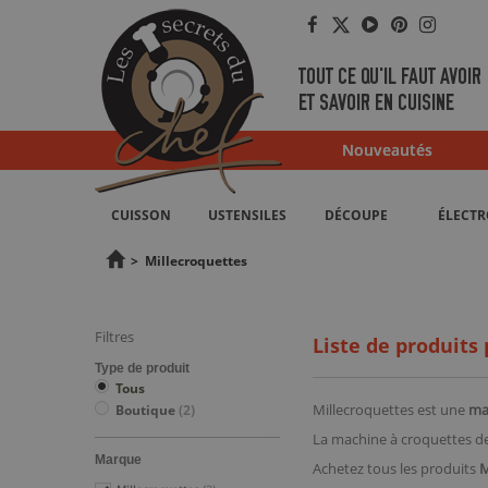
Facebook
Twitter
YouTube
Pinterest
Instag
TOUT CE QU'IL FAUT AVOIR
ET SAVOIR EN CUISINE
Nouveautés
CUISSON
USTENSILES
DÉCOUPE
ÉLECT
>
Millecroquettes
Filtres
Liste de produits
Type de produit
Tous
Millecroquettes est une
ma
Boutique
(2)
La machine à croquettes de 
Marque
Achetez tous les produits
M