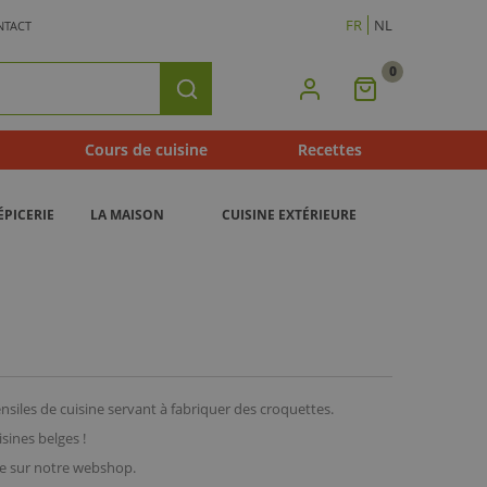
FR
NL
NTACT
0
Mon
Rechercher
Panier
Cours de cuisine
Recettes
ÉPICERIE
LA MAISON
CUISINE EXTÉRIEURE
ensiles de cuisine servant à fabriquer des croquettes.
sines belges !
ne sur notre webshop.