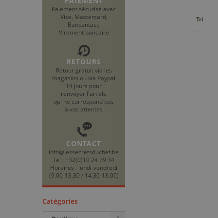
PAIEMENT
Paiement sécurisé avec
Visa, Mastercard,
Tri
Bancontact,
--
Virement bancaire
RETOURS
Retour gratuit via les
magasins ou via Paypal
14 jours pour
renvoyer l'article
qui ne correspond pas
à vos attentes
CONTACT
info@lessecretsduchef.be
Tel : +32(0)10 24 79 34
Horaires : lundi-vendredi
(9.00-13.30 / 14.30-18.00)
Catégories