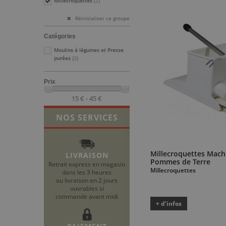
Millecroquettes
(2)
Réinitialiser ce groupe
Catégories
Moulins à légumes et Presse
purées
(2)
Prix
15 € - 45 €
NOS SERVICES
Millecroquettes Mach
LIVRAISON
Pommes de Terre
Retrait express en magasin
Millecroquettes
dans les 3 heures
ou livraison en 2 jours
ouvrables si
commande avant midi
+ d’infos