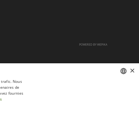
POWERED BY
WEPIKA
×
 trafic. Nous
tenaires de
FRENCH
avez fournies
DUTCH
us
ENGLISH
tractation
FAQ
Recrutement