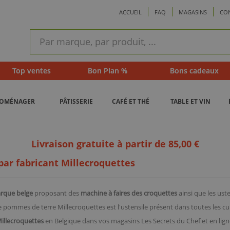
ACCUEIL
FAQ
MAGASINS
CO
ram
Recherche
rapide
Top ventes
Bon Plan %
Bons cadeaux
ROMÉNAGER
PÂTISSERIE
CAFÉ ET THÉ
TABLE ET VIN
Livraison gratuite à partir de 85,00 €
 par fabricant Millecroquettes
rque belge
proposant des
machine à faires des croquettes
ainsi que les ust
pommes de terre Millecroquettes est l'ustensile présent dans toutes les cui
illecroquettes
en Belgique dans vos magasins Les Secrets du Chef et en lig