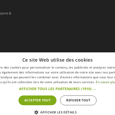
Sports &
Ce site Web utilise des cookies
ns des cookies pour personnaliser le contenu, les publicités et analyser notre
 également des informations sur votre utilisation de notre site avec nos par
 d'analyse qui peuvent les combiner avec d'autres informations que vous leur 
devis
u qu'ils ont collectées lors de votre utilisation de leurs services.
En savoir pl
AFFICHER TOUS LES PARTENAIRES
(1910) →
ACCEPTER TOUT
REFUSER TOUT
s
Mentions légales
Retour & Droit de ré
 sur le site s'entendent toutes taxes comprises.
AFFICHER LES DÉTAILS
ommateur » du Code belge de droit économique.