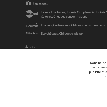
Bon cadeau
Tickets Ecocheque, Tickets Compliments, Tickets 
Cultures, Chèques consommations
Ecopass, Cadeaupass, Chèques consommations
Eco-chèques, Chèques-cadeaux
Livraison
Nous utiliso
partageons
publicité et
* Livraison en Belgique/France/Pays-Bas et partout en Europe sur 
o
Toutes les marques
Conditions générale
Tous droits réservés © 2017 Les Secrets du Chef | Tous les prix indiqués
Conformément au livre VI « Pratiques du marché et protection du cons