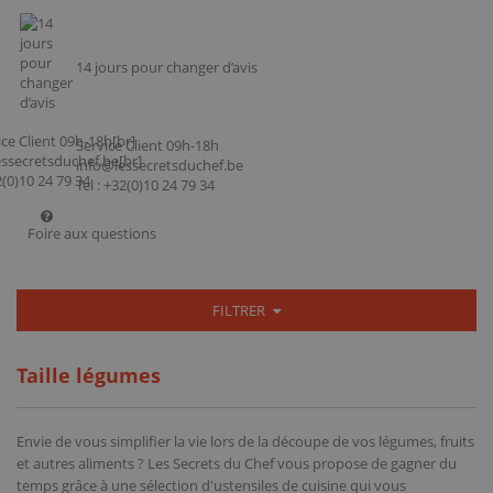
14 jours pour changer d’avis
Service Client 09h-18h
info@lessecretsduchef.be
Tel : +32(0)10 24 79 34
Foire aux questions
FILTRER
Taille légumes
Envie de vous simplifier la vie lors de la découpe de vos légumes, fruits
et autres aliments ? Les Secrets du Chef vous propose de gagner du
temps grâce à une sélection d'ustensiles de cuisine qui vous