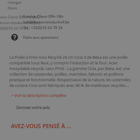
Service Client 09h-18h
info@lessecretsduchef.be
Tel : +32(0)10 24 79 34
Foire aux questions
La Poêle à Frire Inox Recyclé 24 cm Cicla 3 de Beka est une poêle
compatible tous feux, y compris l'induction et le four. Acier
inoxydable recyclé, sans PFAS : La gamme Cicla, par Beka, est une
collection de casseroles, poêles, marmites, faitouts et poêlons
pratique et fonctionnelle. Respectueux de la nature, les ustensiles
de cuisine Cicla sont fabriqués avec 90 % de matériaux recyclés....
> Voir la description complète
Donnez votre avis
AVEZ-VOUS PENSÉ À ...