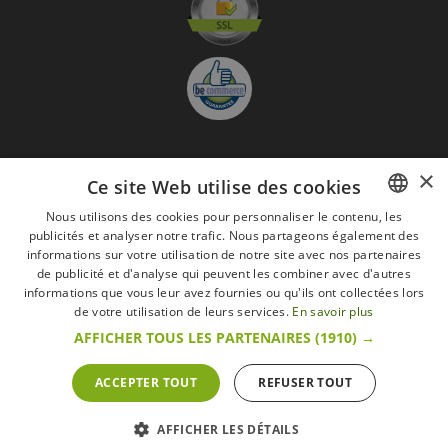
×
S'abonner à la Newsletter
Ce site Web utilise des cookies
GO
Nous utilisons des cookies pour personnaliser le contenu, les
publicités et analyser notre trafic. Nous partageons également des
FRENCH
Je suis d'accord avec
les Mentions légales
informations sur votre utilisation de notre site avec nos partenaires
DUTCH
de publicité et d'analyse qui peuvent les combiner avec d'autres
informations que vous leur avez fournies ou qu'ils ont collectées lors
Toutes les marques
Conditions générales
Mentions légales
ENGLISH
de votre utilisation de leurs services.
En savoir plus
Retour & Droit de rétractation
FAQ
Recrutement
AFFICHER TOUS LES PARTENAIRES
(1910) →
Tous droits réservés © 2017 Les Secrets du Chef | Tous les prix indiqués sur le site
s'entendent toutes taxes comprises.
Conformément au livre VI « Pratiques du marché et protection du consommateur » du
ACCEPTER TOUT
REFUSER TOUT
Code belge de droit économique.
Le Client agissant en tant que consommateur dispose d’un droit de
rétractation.endéans les 14 jours ouvrables, de renoncer à sa commande.
Que faire en cas de litige,
Plus d'infos
AFFICHER LES DÉTAILS
POWERED BY
WEPIKA