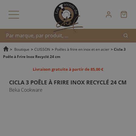
Reche
Recherche
>
Boutique
>
CUISSON
>
Poêles à frire en inox et en acier
>
Cicla 3
Poêle à Frire Inox Recyclé 24 cm
rapide
Livraison gratuite à partir de 85,00 €
CICLA 3 POÊLE À FRIRE INOX RECYCLÉ 24 CM
Beka Cookware