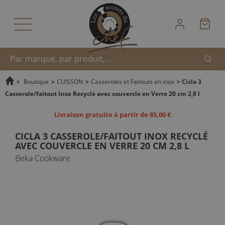
Reche
Recherche
>
Boutique
>
CUISSON
>
Casseroles et Faitouts en inox
>
Cicla 3
Casserole/faitout Inox Recyclé avec couvercle en Verre 20 cm 2,8 l
rapide
Livraison gratuite à partir de 85,00 €
CICLA 3 CASSEROLE/FAITOUT INOX RECYCLÉ
AVEC COUVERCLE EN VERRE 20 CM 2,8 L
Beka Cookware