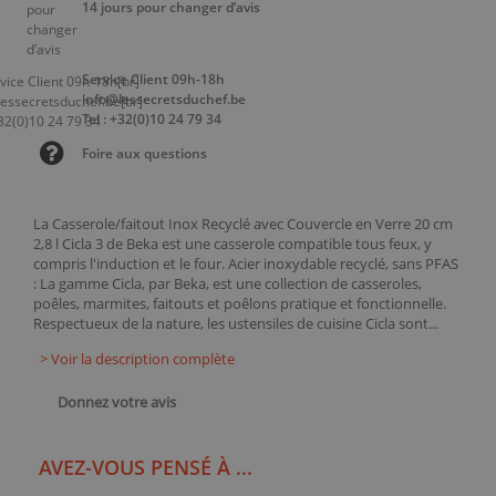
14 jours pour changer d’avis
Service Client 09h-18h
info@lessecretsduchef.be
Tel : +32(0)10 24 79 34
Foire aux questions
La Casserole/faitout Inox Recyclé avec Couvercle en Verre 20 cm
2,8 l Cicla 3 de Beka est une casserole compatible tous feux, y
compris l'induction et le four. Acier inoxydable recyclé, sans PFAS
: La gamme Cicla, par Beka, est une collection de casseroles,
poêles, marmites, faitouts et poêlons pratique et fonctionnelle.
Respectueux de la nature, les ustensiles de cuisine Cicla sont...
> Voir la description complète
Donnez votre avis
AVEZ-VOUS PENSÉ À ...